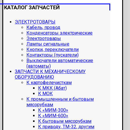
КАТАЛОГ ЗАПЧАСТЕЙ
ЭЛЕКТРОТОВАРЫ
Кабель, провод
Конденсаторы электрические
Электротовары
Лампы сигнальные
Кнопки, переключатели
Контакторы (пускатели)
Выключатели автоматические
(автоматы)
ЗАПЧАСТИ К МЕХАНИЧЕСКОМУ
ОБОРУДОВАНИЮ
К картофелечисткам
К МКК (Абат)
К МОК
К промышленным и бытовым
мясорубкам
К «МИМ-300»
К «МИМ-600»
К бытовым мясорубкам
К приводу, ТМ-32, другим