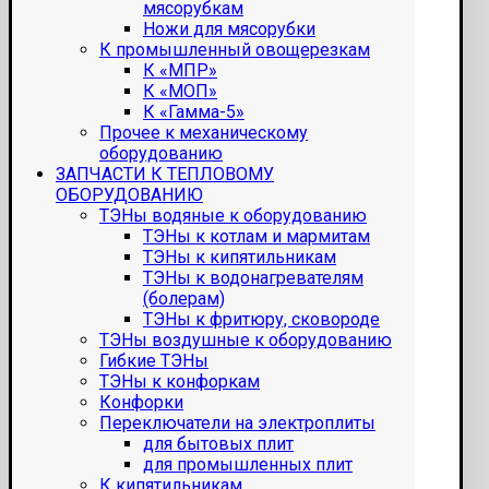
мясорубкам
Ножи для мясорубки
К промышленный овощерезкам
К «МПР»
К «МОП»
К «Гамма-5»
Прочее к механическому
оборудованию
ЗАПЧАСТИ К ТЕПЛОВОМУ
ОБОРУДОВАНИЮ
ТЭНы водяные к оборудованию
ТЭНы к котлам и мармитам
ТЭНы к кипятильникам
ТЭНы к водонагревателям
(болерам)
ТЭНы к фритюру, сковороде
ТЭНы воздушные к оборудованию
Гибкие ТЭНы
ТЭНы к конфоркам
Конфорки
Переключатели на электроплиты
для бытовых плит
для промышленных плит
К кипятильникам