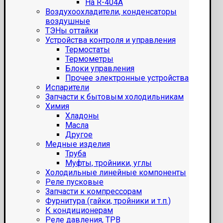
На R-404A
Воздухоохладители, конденсаторы
воздушные
ТЭНы оттайки
Устройства контроля и управления
Термостаты
Термометры
Блоки управления
Прочее электронные устройства
Испарители
Запчасти к бытовым холодильникам
Химия
Хладоны
Масла
Другое
Медные изделия
Труба
Муфты, тройники, углы
Холодильные линейные компоненты
Реле пусковые
Запчасти к компрессорам
Фурнитура (гайки, тройники и т.п.)
К кондиционерам
Реле давления, ТРВ