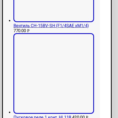
Вентиль CH-15BV-SH (F1/4SAE xM1/4)
770.00
Р
Пусковое реле 1 конт. HL118
420.00
Р