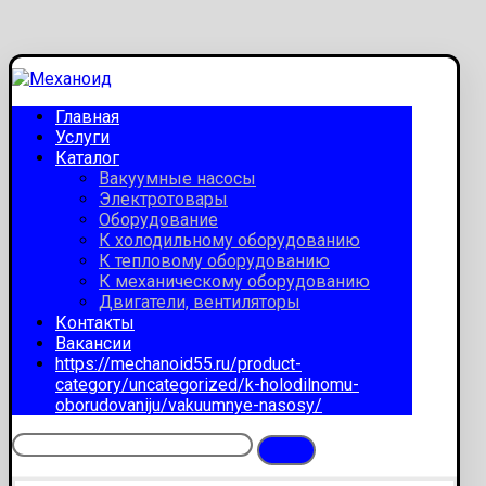
Главная
Услуги
Каталог
Вакуумные насосы
Электротовары
Оборудование
К холодильному оборудованию
К тепловому оборудованию
К механическому оборудованию
Двигатели, вентиляторы
Контакты
Вакансии
https://mechanoid55.ru/product-
category/uncategorized/k-holodilnomu-
oborudovaniju/vakuumnye-nasosy/