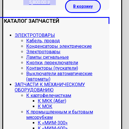
5,800.00
Р
В корзину
КАТАЛОГ ЗАПЧАСТЕЙ
ЭЛЕКТРОТОВАРЫ
Кабель, провод
Конденсаторы электрические
Электротовары
Лампы сигнальные
Кнопки, переключатели
Контакторы (пускатели)
Выключатели автоматические
(автоматы)
ЗАПЧАСТИ К МЕХАНИЧЕСКОМУ
ОБОРУДОВАНИЮ
К картофелечисткам
К МКК (Абат)
К МОК
К промышленным и бытовым
мясорубкам
К «МИМ-300»
К «МИМ-600»