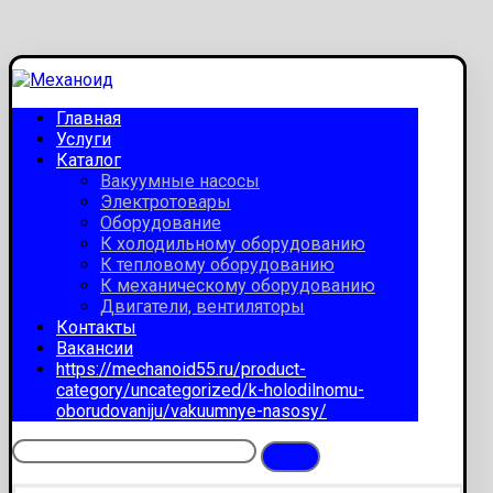
Главная
Услуги
Каталог
Вакуумные насосы
Электротовары
Оборудование
К холодильному оборудованию
К тепловому оборудованию
К механическому оборудованию
Двигатели, вентиляторы
Контакты
Вакансии
https://mechanoid55.ru/product-
category/uncategorized/k-holodilnomu-
oborudovaniju/vakuumnye-nasosy/