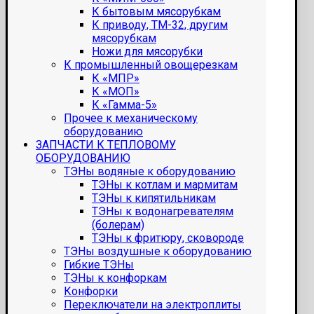
К бытовым мясорубкам
К приводу, ТМ-32, другим
мясорубкам
Ножи для мясорубки
К промышленный овощерезкам
К «МПР»
К «МОП»
К «Гамма-5»
Прочее к механическому
оборудованию
ЗАПЧАСТИ К ТЕПЛОВОМУ
ОБОРУДОВАНИЮ
ТЭНы водяные к оборудованию
ТЭНы к котлам и мармитам
ТЭНы к кипятильникам
ТЭНы к водонагревателям
(болерам)
ТЭНы к фритюру, сковороде
ТЭНы воздушные к оборудованию
Гибкие ТЭНы
ТЭНы к конфоркам
Конфорки
Переключатели на электроплиты