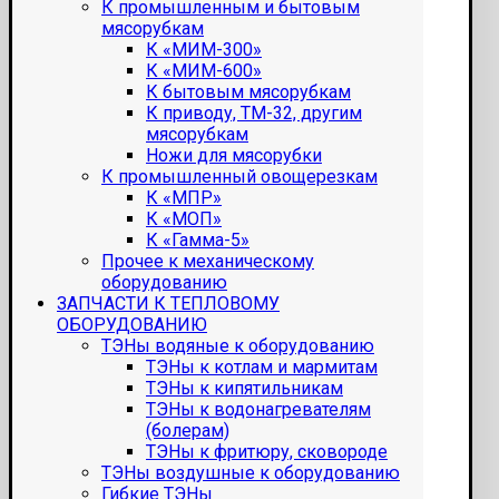
К промышленным и бытовым
мясорубкам
К «МИМ-300»
К «МИМ-600»
К бытовым мясорубкам
К приводу, ТМ-32, другим
мясорубкам
Ножи для мясорубки
К промышленный овощерезкам
К «МПР»
К «МОП»
К «Гамма-5»
Прочее к механическому
оборудованию
ЗАПЧАСТИ К ТЕПЛОВОМУ
ОБОРУДОВАНИЮ
ТЭНы водяные к оборудованию
ТЭНы к котлам и мармитам
ТЭНы к кипятильникам
ТЭНы к водонагревателям
(болерам)
ТЭНы к фритюру, сковороде
ТЭНы воздушные к оборудованию
Гибкие ТЭНы