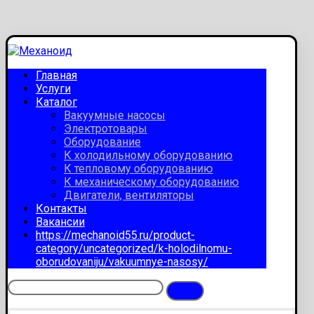
Главная
Услуги
Каталог
Вакуумные насосы
Электротовары
Оборудование
К холодильному оборудованию
К тепловому оборудованию
К механическому оборудованию
Двигатели, вентиляторы
Контакты
Вакансии
https://mechanoid55.ru/product-
category/uncategorized/k-holodilnomu-
oborudovaniju/vakuumnye-nasosy/