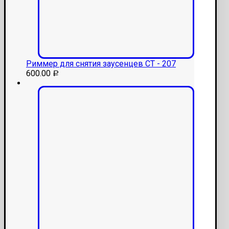
Риммер для снятия заусенцев CT - 207
600.00
Р