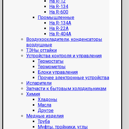
На R-12
На R-134
На R-600
Промышленные
На R-134A
На R-22A
На R-404A
Воздухоохладители, конденсаторы
воздушные
ТЭНы оттайки
Устройства контроля и управления
Термостаты
Термометры
Блоки управления
Прочее электронные устройства
Испарители
Запчасти к бытовым холодильникам
Химия
Хладоны
Масла
Другое
Медные изделия
Труба
Муфты, тройники, углы