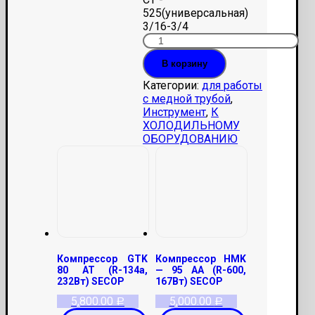
525(универсальная)
3/16-3/4
В корзину
Категории:
для работы
с медной трубой
,
Инструмент
,
К
ХОЛОДИЛЬНОМУ
ОБОРУДОВАНИЮ
Компрессор GTK
Компрессор HMK
80 AT (R-134a,
— 95 AA (R-600,
232Вт) SECOP
167Вт) SECOP
5,800.00
5,000.00
Р
Р