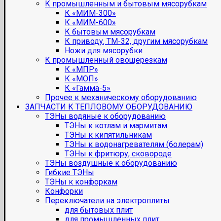
К промышленным и бытовым мясорубкам
К «МИМ-300»
К «МИМ-600»
К бытовым мясорубкам
К приводу, ТМ-32, другим мясорубкам
Ножи для мясорубки
К промышленный овощерезкам
К «МПР»
К «МОП»
К «Гамма-5»
Прочее к механическому оборудованию
ЗАПЧАСТИ К ТЕПЛОВОМУ ОБОРУДОВАНИЮ
ТЭНы водяные к оборудованию
ТЭНы к котлам и мармитам
ТЭНы к кипятильникам
ТЭНы к водонагревателям (болерам)
ТЭНы к фритюру, сковороде
ТЭНы воздушные к оборудованию
Гибкие ТЭНы
ТЭНы к конфоркам
Конфорки
Переключатели на электроплиты
для бытовых плит
для промышленных плит