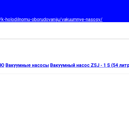
d/k-holodilnomu-oborudovaniju/vakuumnye-nasosy/
ИЮ
Вакуумные насосы
Вакуумный насос ZSJ - 1 S (54 лит