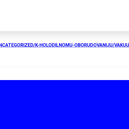
UNCATEGORIZED/K-HOLODILNOMU-OBORUDOVANIJU/VAKU