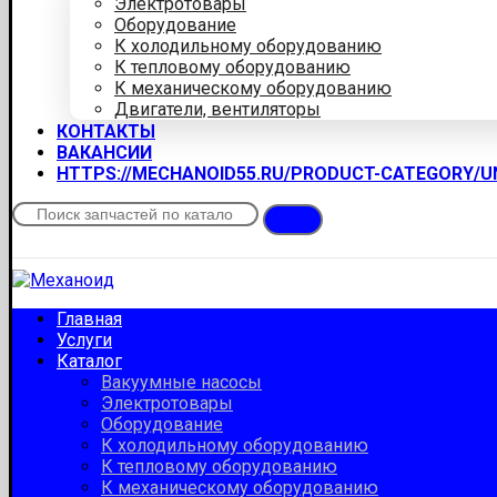
Электротовары
Оборудование
К холодильному оборудованию
К тепловому оборудованию
К механическому оборудованию
Двигатели, вентиляторы
КОНТАКТЫ
ВАКАНСИИ
HTTPS://MECHANOID55.RU/PRODUCT-CATEGORY/
Главная
Услуги
Каталог
Вакуумные насосы
Электротовары
Оборудование
К холодильному оборудованию
К тепловому оборудованию
К механическому оборудованию