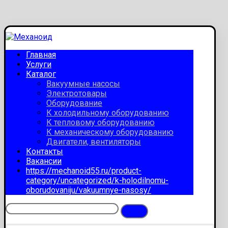
Главная
Услуги
Каталог
Вакуумные насосы
Электротовары
Оборудование
К холодильному оборудованию
К тепловому оборудованию
К механическому оборудованию
Двигатели, вентиляторы
Контакты
Вакансии
https://mechanoid55.ru/product-
category/uncategorized/k-holodilnomu-
oborudovaniju/vakuumnye-nasosy/