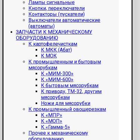
Лампы сигнальные
Кнопки, переключатели
Контакторы (пускатели)
Выключатели автоматические
(автоматы)
ЗАПЧАСТИ К МЕХАНИЧЕСКОМУ
ОБОРУДОВАНИЮ
К картофелечисткам
К МКК (Абат)
К МОК
К промышленным и бытовым
мясорубкам
К «МИМ-300»
К «МИМ-600»
К бытовым мясорубкам
К приводу, ТМ-32, другим
мясорубкам
Ножи для мясорубки
К промышленный овощерезкам
К «МПР»
К «МОП»
К «Гамма-5»
Прочее к механическому
оборудованию