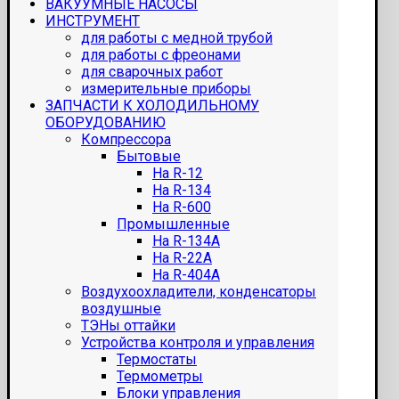
ВАКУУМНЫЕ НАСОСЫ
ИНСТРУМЕНТ
для работы с медной трубой
для работы с фреонами
для сварочных работ
измерительные приборы
ЗАПЧАСТИ К ХОЛОДИЛЬНОМУ
ОБОРУДОВАНИЮ
Компрессора
Бытовые
На R-12
На R-134
На R-600
Промышленные
На R-134A
На R-22A
На R-404A
Воздухоохладители, конденсаторы
воздушные
ТЭНы оттайки
Устройства контроля и управления
Термостаты
Термометры
Блоки управления