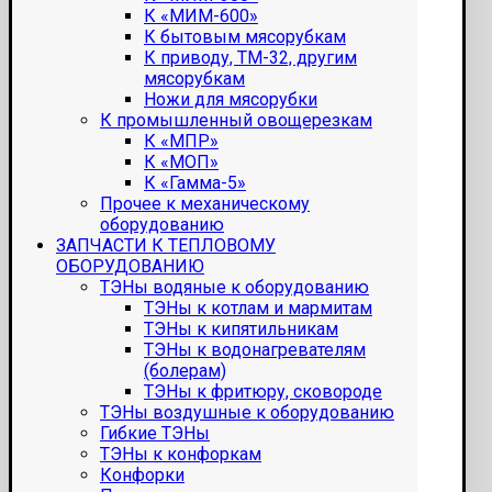
К «МИМ-600»
К бытовым мясорубкам
К приводу, ТМ-32, другим
мясорубкам
Ножи для мясорубки
К промышленный овощерезкам
К «МПР»
К «МОП»
К «Гамма-5»
Прочее к механическому
оборудованию
ЗАПЧАСТИ К ТЕПЛОВОМУ
ОБОРУДОВАНИЮ
ТЭНы водяные к оборудованию
ТЭНы к котлам и мармитам
ТЭНы к кипятильникам
ТЭНы к водонагревателям
(болерам)
ТЭНы к фритюру, сковороде
ТЭНы воздушные к оборудованию
Гибкие ТЭНы
ТЭНы к конфоркам
Конфорки