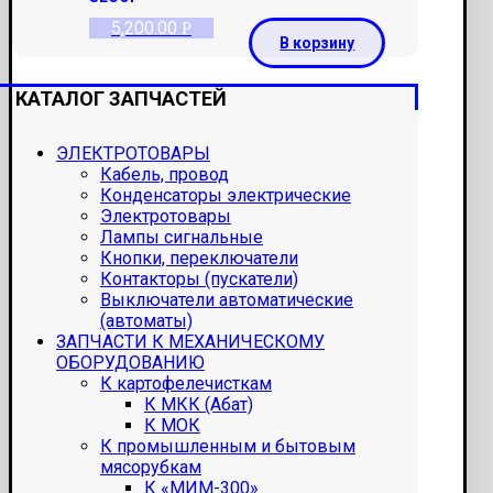
5,200.00
Р
В корзину
КАТАЛОГ ЗАПЧАСТЕЙ
ЭЛЕКТРОТОВАРЫ
Кабель, провод
Конденсаторы электрические
Электротовары
Лампы сигнальные
Кнопки, переключатели
Контакторы (пускатели)
Выключатели автоматические
(автоматы)
ЗАПЧАСТИ К МЕХАНИЧЕСКОМУ
ОБОРУДОВАНИЮ
К картофелечисткам
К МКК (Абат)
К МОК
К промышленным и бытовым
мясорубкам
К «МИМ-300»