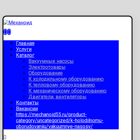
Главная
Услуги
Каталог
Вакуумные насосы
Электротовары
Оборудование
К холодильному оборудованию
К тепловому оборудованию
К механическому оборудованию
Двигатели, вентиляторы
Контакты
Вакансии
https://mechanoid55.ru/product-
category/uncategorized/k-holodilnomu-
oborudovaniju/vakuumnye-nasosy/