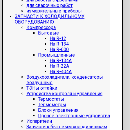
для сварочных работ
измерительные приборы
ЗАПЧАСТИ К ХОЛОДИЛЬНОМУ
ОБОРУДОВАНИЮ
Компрессора
Бытовые
На R-12
На R-134
На R-600
Промышленные
На R-134A
На R-22A
На R-404A
Воздухоохладители, конденсаторы
воздушные
ТЭНы оттайки
Устройства контроля и управления
Термостаты
Термометры
Блоки управления
Прочее электронные устройства
Испарители
Запчасти к бытовым холодильникам