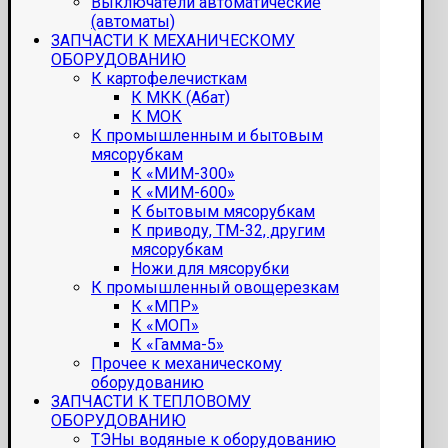
Выключатели автоматические
(автоматы)
ЗАПЧАСТИ К МЕХАНИЧЕСКОМУ
ОБОРУДОВАНИЮ
К картофелечисткам
К МКК (Абат)
К МОК
К промышленным и бытовым
мясорубкам
К «МИМ-300»
К «МИМ-600»
К бытовым мясорубкам
К приводу, ТМ-32, другим
мясорубкам
Ножи для мясорубки
К промышленный овощерезкам
К «МПР»
К «МОП»
К «Гамма-5»
Прочее к механическому
оборудованию
ЗАПЧАСТИ К ТЕПЛОВОМУ
ОБОРУДОВАНИЮ
ТЭНы водяные к оборудованию