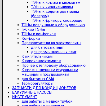
ТЭНы к котлам и мармитам
ТЭНы к кипятильникам
ТЭНы к водонагревателям
(болерам)
ТЭНы к фритюру, сковороде
ТЭНы воздушные к оборудованию
Гибкие ТЭНы
ТЭНы к конфоркам
Конфорки
Переключатели на электроплиты
для бытовых плит
для промышленных плит
К кипятильникам
К пароконвектоматам
Прочее к тепловому оборудованию
К промышленным стиральным
машинам и посудомойкам
для бытовых СМА
Терморегуляторы
ЗАПЧАСТИ ДЛЯ КОНДИЦИОНЕРОВ
ВАКУУМНЫЕ НАСОСЫ
ИНСТРУМЕНТ
для работы с медной трубой
для работы с фреонами