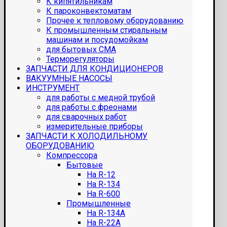
К кипятильникам
К пароконвектоматам
Прочее к тепловому оборудованию
К промышленным стиральным
машинам и посудомойкам
для бытовых СМА
Терморегуляторы
ЗАПЧАСТИ ДЛЯ КОНДИЦИОНЕРОВ
ВАКУУМНЫЕ НАСОСЫ
ИНСТРУМЕНТ
для работы с медной трубой
для работы с фреонами
для сварочных работ
измерительные приборы
ЗАПЧАСТИ К ХОЛОДИЛЬНОМУ
ОБОРУДОВАНИЮ
Компрессора
Бытовые
На R-12
На R-134
На R-600
Промышленные
На R-134A
На R-22A