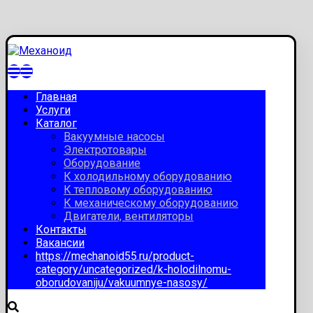
Главная
Услуги
Каталог
Вакуумные насосы
Электротовары
Оборудование
К холодильному оборудованию
К тепловому оборудованию
К механическому оборудованию
Двигатели, вентиляторы
Контакты
Вакансии
https://mechanoid55.ru/product-
category/uncategorized/k-holodilnomu-
oborudovaniju/vakuumnye-nasosy/