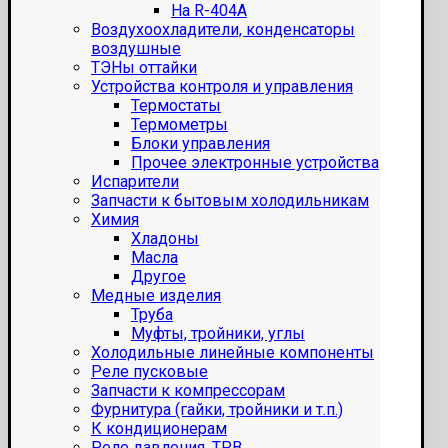
На R-404A
Воздухоохладители, конденсаторы
воздушные
ТЭНы оттайки
Устройства контроля и управления
Термостаты
Термометры
Блоки управления
Прочее электронные устройства
Испарители
Запчасти к бытовым холодильникам
Химия
Хладоны
Масла
Другое
Медные изделия
Труба
Муфты, тройники, углы
Холодильные линейные компоненты
Реле пусковые
Запчасти к компрессорам
Фурнитура (гайки, тройники и т.п.)
К кондиционерам
Реле давления, ТРВ