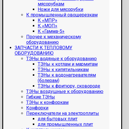
мясорубкам
Ножи для мясорубки
К промышленный овощерезкам
К «МПР»
К «МОП»
К «Гамма-5»
Прочее к механическому
оборудованию
ЗАПЧАСТИ К ТЕПЛОВОМУ
ОБОРУДОВАНИЮ
ТЭНы водяные к оборудованию
ТЭНы к котлам и мармитам
ТЭНы к кипятильникам
ТЭНы к водонагревателям
(болерам)
ТЭНы к фритюру, сковороде
ТЭНы воздушные к оборудованию
Гибкие ТЭНы
ТЭНы к конфоркам
Конфорки
Переключатели на электроплиты
для бытовых плит
для промышленных плит