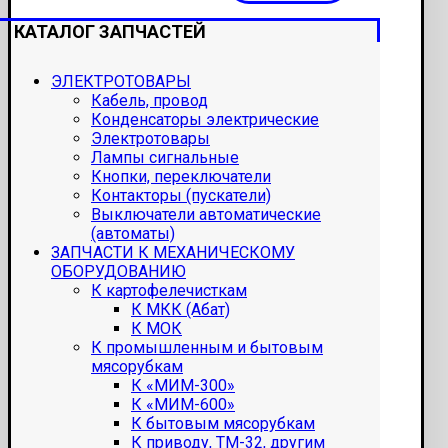
КАТАЛОГ ЗАПЧАСТЕЙ
ЭЛЕКТРОТОВАРЫ
Кабель, провод
Конденсаторы электрические
Электротовары
Лампы сигнальные
Кнопки, переключатели
Контакторы (пускатели)
Выключатели автоматические
(автоматы)
ЗАПЧАСТИ К МЕХАНИЧЕСКОМУ
ОБОРУДОВАНИЮ
К картофелечисткам
К МКК (Абат)
К МОК
К промышленным и бытовым
мясорубкам
К «МИМ-300»
К «МИМ-600»
К бытовым мясорубкам
К приводу, ТМ-32, другим