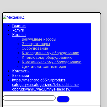
Главная
Услуги
Каталог
Вакуумные насосы
Электротовары
Оборудование
К холодильному оборудованию
К тепловому оборудованию
К механическому оборудованию
Двигатели, вентиляторы
Контакты
Вакансии
https://mechanoid55.ru/product-
category/uncategorized/k-holodilnomu-
oborudovaniju/vakuumnye-nasosy/