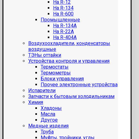
На R-12
На R-134
На R-600
Промышленные
На R-134A
На R-22A
На R-404A
Воздухоохладители, конденсаторы
воздушные
ТЭНы оттайки
Устройства контроля и управления
Термостаты
Термометры
Блоки управления
Прочее электронные устройства
Испарители
Запчасти к бытовым холодильникам
Химия
Хладоны
Масла
Другое
Медные изделия
Труба
Муфты, тройники, углы