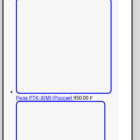
Реле РТК-Х(М) (Россия)
950.00
Р