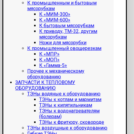
К промышленным и бытовым
мясорубкам
К «МИМ-300»
К «МИМ-600»
К бытовым мясорубкам
К приводу, ТМ-32, другим
мясорубкам
Ножи для мясорубки
К промышленный овощерезкам
К «МПР»
К «МОП»
К «Гамма-5»
Прочее к механическому
оборудованию
ЗАПЧАСТИ К ТЕПЛОВОМУ
ОБОРУДОВАНИЮ
ТЭНы водяные к оборудованию
ТЭНы к котлам и мармитам
ТЭНы к кипятильникам
ТЭНы к водонагревателям
(болерам)
ТЭНы к фритюру, сковороде
ТЭНы воздушные к оборудованию
Гибкие ТЭНы