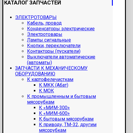
КАТАЛОГ ЗАПЧАСТЕЙ
ЭЛЕКТРОТОВАРЫ
Кабель, провод
Конденсаторы электрические
Электротовары
Лампы сигнальные
Кнопки, переключатели
Контакторы (пускатели)
Выключатели автоматические
(автоматы)
ЗАПЧАСТИ К МЕХАНИЧЕСКОМУ
ОБОРУДОВАНИЮ
К картофелечисткам
К МКК (Абат)
К МОК
К промышленным и бытовым
мясорубкам
К «МИМ-300»
К «МИМ-600»
К бытовым мясорубкам
К приводу, ТМ-32, другим
мясорубкам