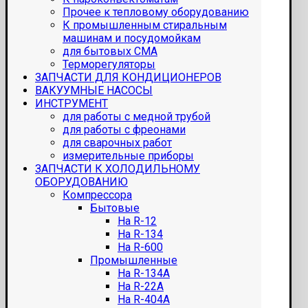
Прочее к тепловому оборудованию
К промышленным стиральным
машинам и посудомойкам
для бытовых СМА
Терморегуляторы
ЗАПЧАСТИ ДЛЯ КОНДИЦИОНЕРОВ
ВАКУУМНЫЕ НАСОСЫ
ИНСТРУМЕНТ
для работы с медной трубой
для работы с фреонами
для сварочных работ
измерительные приборы
ЗАПЧАСТИ К ХОЛОДИЛЬНОМУ
ОБОРУДОВАНИЮ
Компрессора
Бытовые
На R-12
На R-134
На R-600
Промышленные
На R-134A
На R-22A
На R-404A