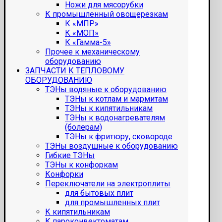
Ножи для мясорубки
К промышленный овощерезкам
К «МПР»
К «МОП»
К «Гамма-5»
Прочее к механическому
оборудованию
ЗАПЧАСТИ К ТЕПЛОВОМУ
ОБОРУДОВАНИЮ
ТЭНы водяные к оборудованию
ТЭНы к котлам и мармитам
ТЭНы к кипятильникам
ТЭНы к водонагревателям
(болерам)
ТЭНы к фритюру, сковороде
ТЭНы воздушные к оборудованию
Гибкие ТЭНы
ТЭНы к конфоркам
Конфорки
Переключатели на электроплиты
для бытовых плит
для промышленных плит
К кипятильникам
К пароконвектоматам