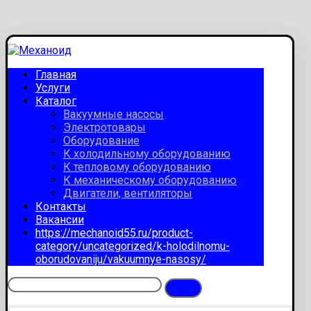
Главная
Услуги
Каталог
Вакуумные насосы
Электротовары
Оборудование
К холодильному оборудованию
К тепловому оборудованию
К механическому оборудованию
Двигатели, вентиляторы
Контакты
Вакансии
https://mechanoid55.ru/product-
category/uncategorized/k-holodilnomu-
oborudovaniju/vakuumnye-nasosy/