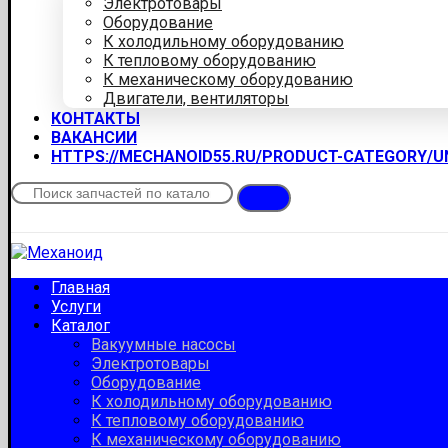
Электротовары
Оборудование
К холодильному оборудованию
К тепловому оборудованию
К механическому оборудованию
Двигатели, вентиляторы
КОНТАКТЫ
ВАКАНСИИ
HTTPS://MECHANOID55.RU/PRODUCT-CATEGORY/
Главная
Услуги
Каталог
Вакуумные насосы
Электротовары
Оборудование
К холодильному оборудованию
К тепловому оборудованию
К механическому оборудованию