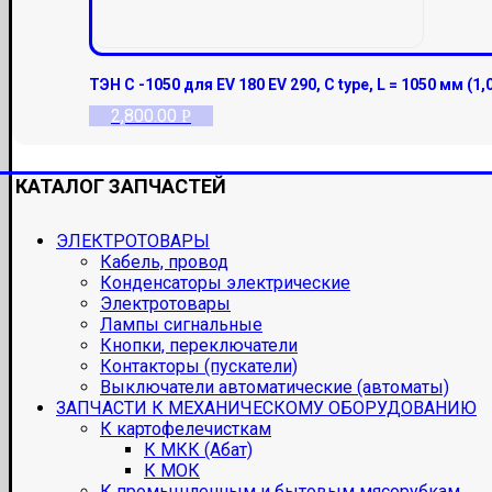
ТЭН С -1050 для EV 180 EV 290, С type, L = 1050 мм (1,
2,800.00
Р
КАТАЛОГ ЗАПЧАСТЕЙ
ЭЛЕКТРОТОВАРЫ
Кабель, провод
Конденсаторы электрические
Электротовары
Лампы сигнальные
Кнопки, переключатели
Контакторы (пускатели)
Выключатели автоматические (автоматы)
ЗАПЧАСТИ К МЕХАНИЧЕСКОМУ ОБОРУДОВАНИЮ
К картофелечисткам
К МКК (Абат)
К МОК
К промышленным и бытовым мясорубкам