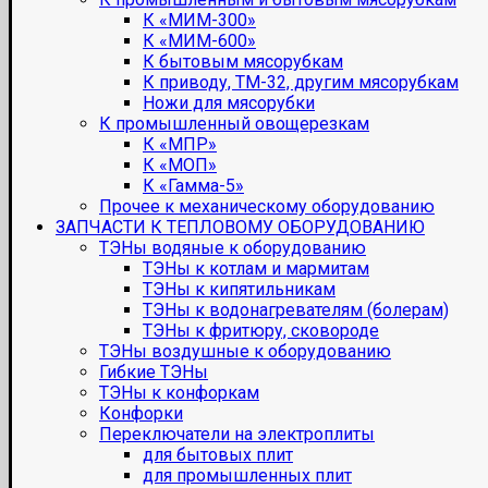
К «МИМ-300»
К «МИМ-600»
К бытовым мясорубкам
К приводу, ТМ-32, другим мясорубкам
Ножи для мясорубки
К промышленный овощерезкам
К «МПР»
К «МОП»
К «Гамма-5»
Прочее к механическому оборудованию
ЗАПЧАСТИ К ТЕПЛОВОМУ ОБОРУДОВАНИЮ
ТЭНы водяные к оборудованию
ТЭНы к котлам и мармитам
ТЭНы к кипятильникам
ТЭНы к водонагревателям (болерам)
ТЭНы к фритюру, сковороде
ТЭНы воздушные к оборудованию
Гибкие ТЭНы
ТЭНы к конфоркам
Конфорки
Переключатели на электроплиты
для бытовых плит
для промышленных плит