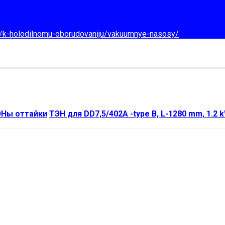
d/k-holodilnomu-oborudovaniju/vakuumnye-nasosy/
Ны оттайки
ТЭН для DD7,5/402A -type B, L-1280 mm, 1.2 