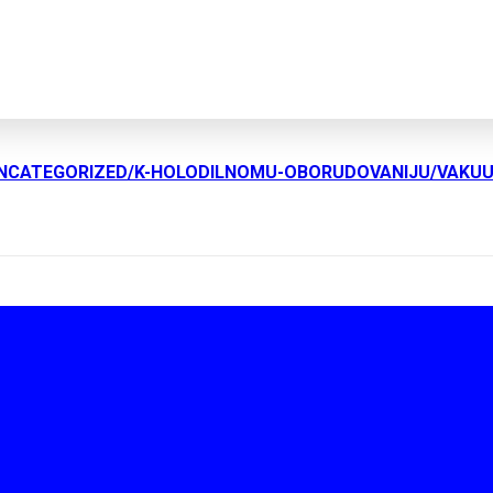
UNCATEGORIZED/K-HOLODILNOMU-OBORUDOVANIJU/VAKU