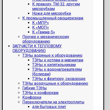
К приводу, ТМ-32, другим
мясорубкам
Ножи для мясорубки
К промышленный овощерезкам
К «МПР»
К «МОП»
К «Гамма-5»
Прочее к механическому
оборудованию
ЗАПЧАСТИ К ТЕПЛОВОМУ
ОБОРУДОВАНИЮ
ТЭНы водяные к оборудованию
ТЭНы к котлам и мармитам
ТЭНы к кипятильникам
ТЭНы к водонагревателям
(болерам)
ТЭНы к фритюру, сковороде
ТЭНы воздушные к оборудованию
Гибкие ТЭНы
ТЭНы к конфоркам
Конфорки
Переключатели на электроплиты
для бытовых плит