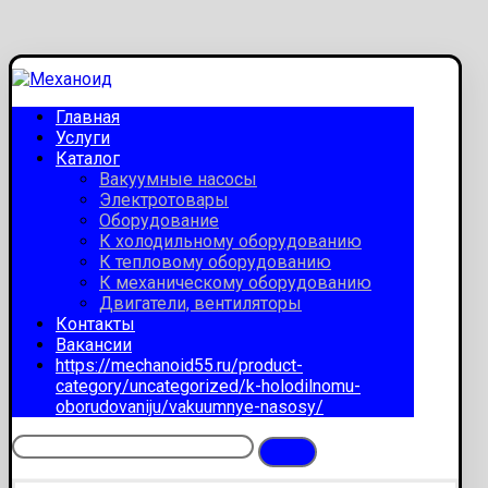
Главная
Услуги
Каталог
Вакуумные насосы
Электротовары
Оборудование
К холодильному оборудованию
К тепловому оборудованию
К механическому оборудованию
Двигатели, вентиляторы
Контакты
Вакансии
https://mechanoid55.ru/product-
category/uncategorized/k-holodilnomu-
oborudovaniju/vakuumnye-nasosy/