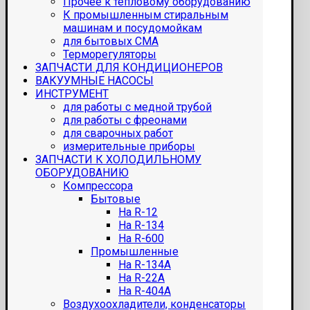
Прочее к тепловому оборудованию
К промышленным стиральным
машинам и посудомойкам
для бытовых СМА
Терморегуляторы
ЗАПЧАСТИ ДЛЯ КОНДИЦИОНЕРОВ
ВАКУУМНЫЕ НАСОСЫ
ИНСТРУМЕНТ
для работы с медной трубой
для работы с фреонами
для сварочных работ
измерительные приборы
ЗАПЧАСТИ К ХОЛОДИЛЬНОМУ
ОБОРУДОВАНИЮ
Компрессора
Бытовые
На R-12
На R-134
На R-600
Промышленные
На R-134A
На R-22A
На R-404A
Воздухоохладители, конденсаторы