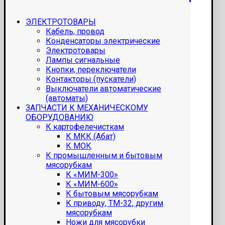
ЭЛЕКТРОТОВАРЫ
Кабель, провод
Конденсаторы электрические
Электротовары
Лампы сигнальные
Кнопки, переключатели
Контакторы (пускатели)
Выключатели автоматические
(автоматы)
ЗАПЧАСТИ К МЕХАНИЧЕСКОМУ
ОБОРУДОВАНИЮ
К картофелечисткам
К МКК (Абат)
К МОК
К промышленным и бытовым
мясорубкам
К «МИМ-300»
К «МИМ-600»
К бытовым мясорубкам
К приводу, ТМ-32, другим
мясорубкам
Ножи для мясорубки