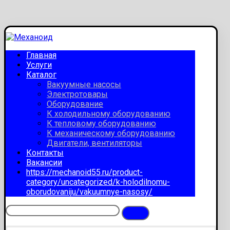
Главная
Услуги
Каталог
Вакуумные насосы
Электротовары
Оборудование
К холодильному оборудованию
К тепловому оборудованию
К механическому оборудованию
Двигатели, вентиляторы
Контакты
Вакансии
https://mechanoid55.ru/product-
category/uncategorized/k-holodilnomu-
oborudovaniju/vakuumnye-nasosy/