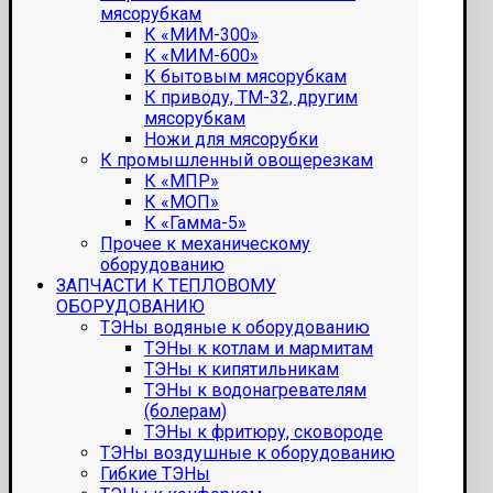
мясорубкам
К «МИМ-300»
К «МИМ-600»
К бытовым мясорубкам
К приводу, ТМ-32, другим
мясорубкам
Ножи для мясорубки
К промышленный овощерезкам
К «МПР»
К «МОП»
К «Гамма-5»
Прочее к механическому
оборудованию
ЗАПЧАСТИ К ТЕПЛОВОМУ
ОБОРУДОВАНИЮ
ТЭНы водяные к оборудованию
ТЭНы к котлам и мармитам
ТЭНы к кипятильникам
ТЭНы к водонагревателям
(болерам)
ТЭНы к фритюру, сковороде
ТЭНы воздушные к оборудованию
Гибкие ТЭНы