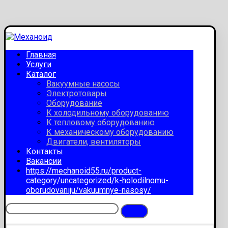
Главная
Услуги
Каталог
Вакуумные насосы
Электротовары
Оборудование
К холодильному оборудованию
К тепловому оборудованию
К механическому оборудованию
Двигатели, вентиляторы
Контакты
Вакансии
https://mechanoid55.ru/product-
category/uncategorized/k-holodilnomu-
oborudovaniju/vakuumnye-nasosy/