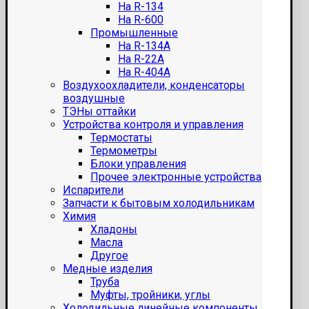
На R-134
На R-600
Промышленные
На R-134A
На R-22A
На R-404A
Воздухоохладители, конденсаторы
воздушные
ТЭНы оттайки
Устройства контроля и управления
Термостаты
Термометры
Блоки управления
Прочее электронные устройства
Испарители
Запчасти к бытовым холодильникам
Химия
Хладоны
Масла
Другое
Медные изделия
Труба
Муфты, тройники, углы
Холодильные линейные компоненты