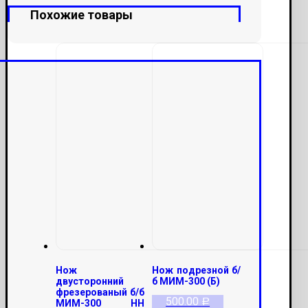
для
Похожие товары
мясорубки
12.006
Нож
Нож подрезной б/
двусторонний
б МИМ-300 (Б)
фрезерованый б/б
500.00
Р
МИМ-300 НН