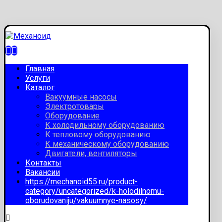
Главная
Услуги
Каталог
Вакуумные насосы
Электротовары
Оборудование
К холодильному оборудованию
К тепловому оборудованию
К механическому оборудованию
Двигатели, вентиляторы
Контакты
Вакансии
https://mechanoid55.ru/product-
category/uncategorized/k-holodilnomu-
oborudovaniju/vakuumnye-nasosy/