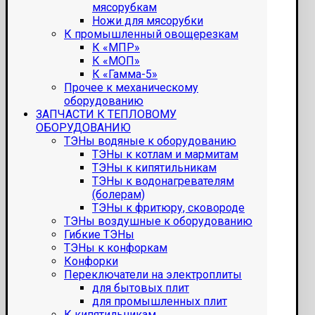
мясорубкам
Ножи для мясорубки
К промышленный овощерезкам
К «МПР»
К «МОП»
К «Гамма-5»
Прочее к механическому
оборудованию
ЗАПЧАСТИ К ТЕПЛОВОМУ
ОБОРУДОВАНИЮ
ТЭНы водяные к оборудованию
ТЭНы к котлам и мармитам
ТЭНы к кипятильникам
ТЭНы к водонагревателям
(болерам)
ТЭНы к фритюру, сковороде
ТЭНы воздушные к оборудованию
Гибкие ТЭНы
ТЭНы к конфоркам
Конфорки
Переключатели на электроплиты
для бытовых плит
для промышленных плит
К кипятильникам