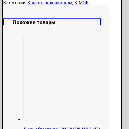
МОК-150,
Категории:
К картофелечисткам
,
К МОК
300
(под
втулку
Похожие товары
0236062)