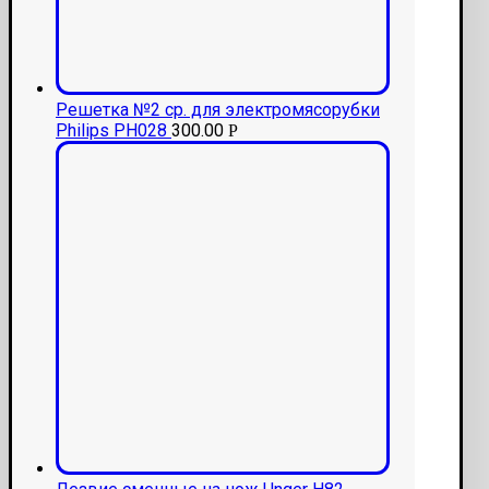
Решетка №2 ср. для электромясорубки
Philips РН028
300.00
Р