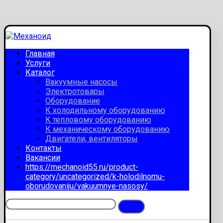
Главная
Услуги
Каталог
Вакуумные насосы
Электротовары
Оборудование
К холодильному оборудованию
К тепловому оборудованию
К механическому оборудованию
Двигатели, вентиляторы
Контакты
Вакансии
https://mechanoid55.ru/product-
category/uncategorized/k-holodilnomu-
oborudovaniju/vakuumnye-nasosy/