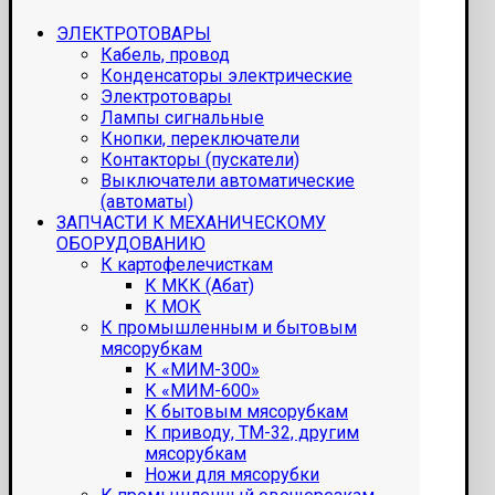
ЭЛЕКТРОТОВАРЫ
Кабель, провод
Конденсаторы электрические
Электротовары
Лампы сигнальные
Кнопки, переключатели
Контакторы (пускатели)
Выключатели автоматические
(автоматы)
ЗАПЧАСТИ К МЕХАНИЧЕСКОМУ
ОБОРУДОВАНИЮ
К картофелечисткам
К МКК (Абат)
К МОК
К промышленным и бытовым
мясорубкам
К «МИМ-300»
К «МИМ-600»
К бытовым мясорубкам
К приводу, ТМ-32, другим
мясорубкам
Ножи для мясорубки