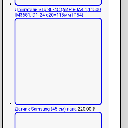
Двигатель STg 80-4С (АИР 80А4 1,11500
IМ3681, D1-24 d20=115мм IP54)
Датчик Samsung (45 см) папа
220.00
Р