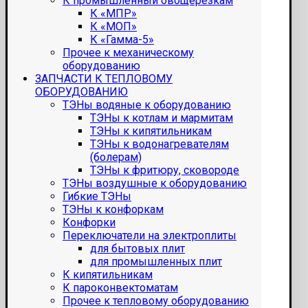
К промышленный овощерезкам
К «МПР»
К «МОП»
К «Гамма-5»
Прочее к механическому
оборудованию
ЗАПЧАСТИ К ТЕПЛОВОМУ
ОБОРУДОВАНИЮ
ТЭНы водяные к оборудованию
ТЭНы к котлам и мармитам
ТЭНы к кипятильникам
ТЭНы к водонагревателям
(болерам)
ТЭНы к фритюру, сковороде
ТЭНы воздушные к оборудованию
Гибкие ТЭНы
ТЭНы к конфоркам
Конфорки
Переключатели на электроплиты
для бытовых плит
для промышленных плит
К кипятильникам
К пароконвектоматам
Прочее к тепловому оборудованию