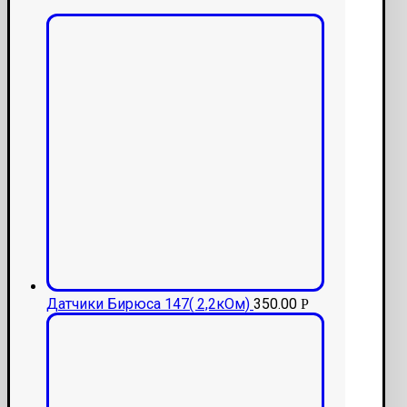
Датчики Бирюса 147( 2,2кОм)
350.00
Р