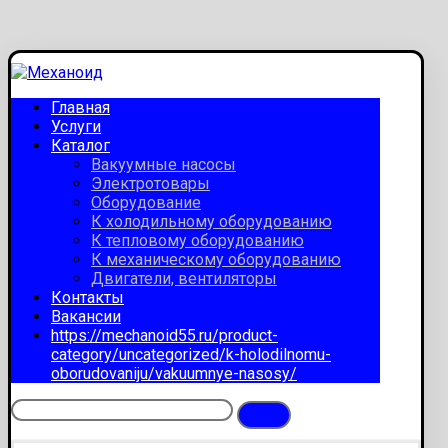
Главная
Услуги
Каталог
Вакуумные насосы
Электротовары
Оборудование
К холодильному оборудованию
К тепловому оборудованию
К механическому оборудованию
Двигатели, вентиляторы
Контакты
Вакансии
https://mechanoid55.ru/product-
category/uncategorized/k-holodilnomu-
oborudovaniju/vakuumnye-nasosy/