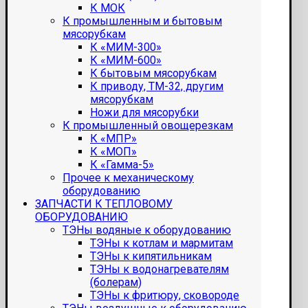
К МОК
К промышленным и бытовым
мясорубкам
К «МИМ-300»
К «МИМ-600»
К бытовым мясорубкам
К приводу, ТМ-32, другим
мясорубкам
Ножи для мясорубки
К промышленный овощерезкам
К «МПР»
К «МОП»
К «Гамма-5»
Прочее к механическому
оборудованию
ЗАПЧАСТИ К ТЕПЛОВОМУ
ОБОРУДОВАНИЮ
ТЭНы водяные к оборудованию
ТЭНы к котлам и мармитам
ТЭНы к кипятильникам
ТЭНы к водонагревателям
(болерам)
ТЭНы к фритюру, сковороде