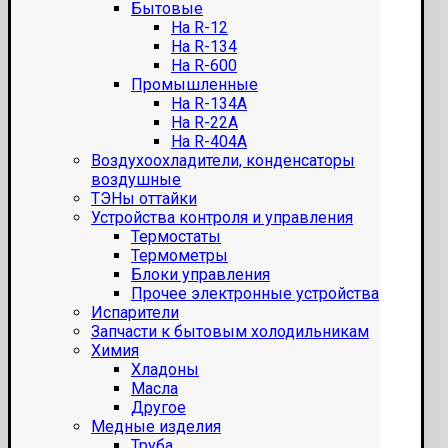
Бытовые
На R-12
На R-134
На R-600
Промышленные
На R-134A
На R-22A
На R-404A
Воздухоохладители, конденсаторы
воздушные
ТЭНы оттайки
Устройства контроля и управления
Термостаты
Термометры
Блоки управления
Прочее электронные устройства
Испарители
Запчасти к бытовым холодильникам
Химия
Хладоны
Масла
Другое
Медные изделия
Труба