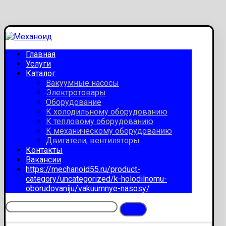
Главная
Услуги
Каталог
Вакуумные насосы
Электротовары
Оборудование
К холодильному оборудованию
К тепловому оборудованию
К механическому оборудованию
Двигатели, вентиляторы
Контакты
Вакансии
https://mechanoid55.ru/product-
category/uncategorized/k-holodilnomu-
oborudovaniju/vakuumnye-nasosy/