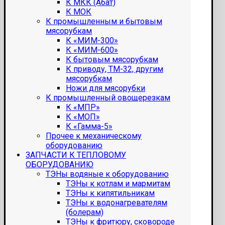
К МКК (Абат)
К МОК
К промышленным и бытовым
мясорубкам
К «МИМ-300»
К «МИМ-600»
К бытовым мясорубкам
К приводу, ТМ-32, другим
мясорубкам
Ножи для мясорубки
К промышленный овощерезкам
К «МПР»
К «МОП»
К «Гамма-5»
Прочее к механическому
оборудованию
ЗАПЧАСТИ К ТЕПЛОВОМУ
ОБОРУДОВАНИЮ
ТЭНы водяные к оборудованию
ТЭНы к котлам и мармитам
ТЭНы к кипятильникам
ТЭНы к водонагревателям
(болерам)
ТЭНы к фритюру, сковороде