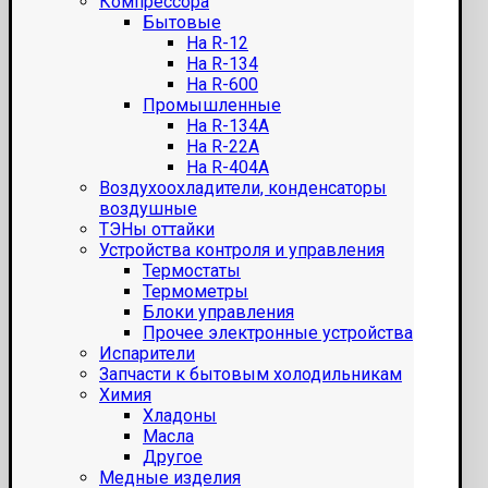
Компрессора
Бытовые
На R-12
На R-134
На R-600
Промышленные
На R-134A
На R-22A
На R-404A
Воздухоохладители, конденсаторы
воздушные
ТЭНы оттайки
Устройства контроля и управления
Термостаты
Термометры
Блоки управления
Прочее электронные устройства
Испарители
Запчасти к бытовым холодильникам
Химия
Хладоны
Масла
Другое
Медные изделия