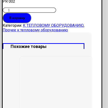
PR 002
Количество
Переключатель
В корзину
2-
х
Категории:
К ТЕПЛОВОМУ ОБОРУДОВАНИЮ
,
позиционный
Прочее к тепловому оборудованию
к
масляным
обогревателям
Похожие товары