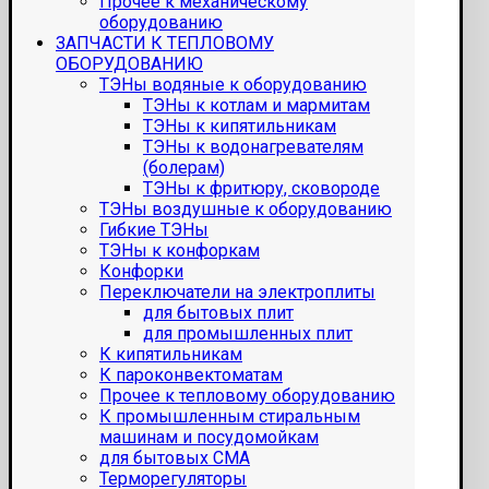
Прочее к механическому
оборудованию
ЗАПЧАСТИ К ТЕПЛОВОМУ
ОБОРУДОВАНИЮ
ТЭНы водяные к оборудованию
ТЭНы к котлам и мармитам
ТЭНы к кипятильникам
ТЭНы к водонагревателям
(болерам)
ТЭНы к фритюру, сковороде
ТЭНы воздушные к оборудованию
Гибкие ТЭНы
ТЭНы к конфоркам
Конфорки
Переключатели на электроплиты
для бытовых плит
для промышленных плит
К кипятильникам
К пароконвектоматам
Прочее к тепловому оборудованию
К промышленным стиральным
машинам и посудомойкам
для бытовых СМА
Терморегуляторы