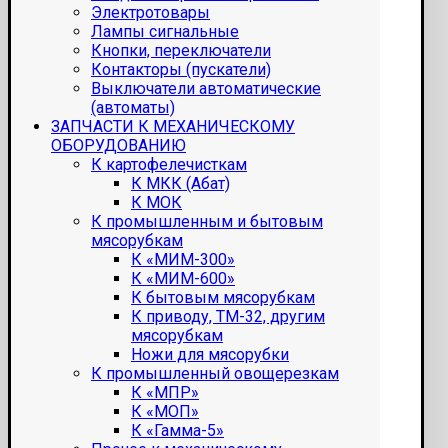
Электротовары
Лампы сигнальные
Кнопки, переключатели
Контакторы (пускатели)
Выключатели автоматические
(автоматы)
ЗАПЧАСТИ К МЕХАНИЧЕСКОМУ
ОБОРУДОВАНИЮ
К картофелечисткам
К МКК (Абат)
К МОК
К промышленным и бытовым
мясорубкам
К «МИМ-300»
К «МИМ-600»
К бытовым мясорубкам
К приводу, ТМ-32, другим
мясорубкам
Ножи для мясорубки
К промышленный овощерезкам
К «МПР»
К «МОП»
К «Гамма-5»