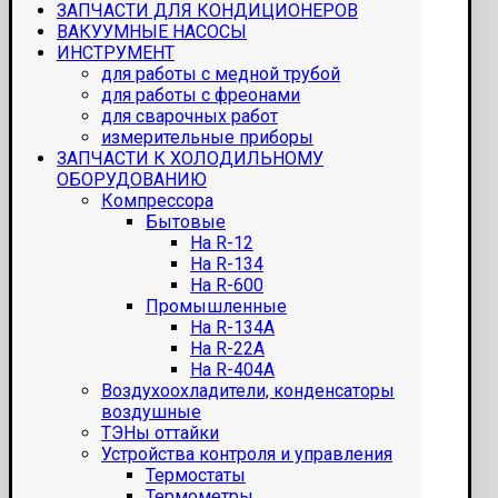
ЗАПЧАСТИ ДЛЯ КОНДИЦИОНЕРОВ
ВАКУУМНЫЕ НАСОСЫ
ИНСТРУМЕНТ
для работы с медной трубой
для работы с фреонами
для сварочных работ
измерительные приборы
ЗАПЧАСТИ К ХОЛОДИЛЬНОМУ
ОБОРУДОВАНИЮ
Компрессора
Бытовые
На R-12
На R-134
На R-600
Промышленные
На R-134A
На R-22A
На R-404A
Воздухоохладители, конденсаторы
воздушные
ТЭНы оттайки
Устройства контроля и управления
Термостаты
Термометры