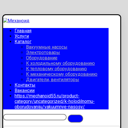
Главная
Услуги
Каталог
Вакуумные насосы
Электротовары
Оборудование
К холодильному оборудованию
К тепловому оборудованию
К механическому оборудованию
Двигатели, вентиляторы
Контакты
Вакансии
https://mechanoid55.ru/product-
category/uncategorized/k-holodilnomu-
oborudovaniju/vakuumnye-nasosy/