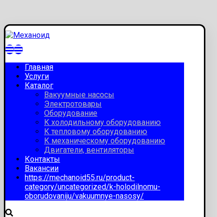
Главная
Услуги
Каталог
Вакуумные насосы
Электротовары
Оборудование
К холодильному оборудованию
К тепловому оборудованию
К механическому оборудованию
Двигатели, вентиляторы
Контакты
Вакансии
https://mechanoid55.ru/product-
category/uncategorized/k-holodilnomu-
oborudovaniju/vakuumnye-nasosy/