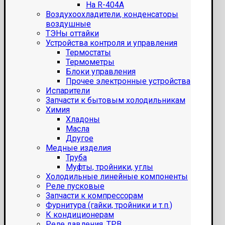
На R-404A
Воздухоохладители, конденсаторы
воздушные
ТЭНы оттайки
Устройства контроля и управления
Термостаты
Термометры
Блоки управления
Прочее электронные устройства
Испарители
Запчасти к бытовым холодильникам
Химия
Хладоны
Масла
Другое
Медные изделия
Труба
Муфты, тройники, углы
Холодильные линейные компоненты
Реле пусковые
Запчасти к компрессорам
Фурнитура (гайки, тройники и т.п.)
К кондиционерам
Реле давления, ТРВ