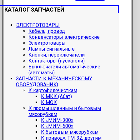
КАТАЛОГ ЗАПЧАСТЕЙ
ЭЛЕКТРОТОВАРЫ
Кабель, провод
Конденсаторы электрические
Электротовары
Лампы сигнальные
Кнопки, переключатели
Контакторы (пускатели)
Выключатели автоматические
(автоматы)
ЗАПЧАСТИ К МЕХАНИЧЕСКОМУ
ОБОРУДОВАНИЮ
К картофелечисткам
К МКК (Абат)
К МОК
К промышленным и бытовым
мясорубкам
К «МИМ-300»
К «МИМ-600»
К бытовым мясорубкам
К приводу, ТМ-32, другим