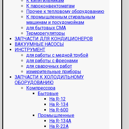
К кипятильникам
К пароконвектоматам
Прочее к тепловому оборудованию
К промышленным стиральным
машинам и посудомойкам
для бытовых СМА
Терморегуляторы
ЗАПЧАСТИ ДЛЯ КОНДИЦИОНЕРОВ
ВАКУУМНЫЕ НАСОСЫ
ИНСТРУМЕНТ
для работы с медной трубой
для работы с фреонами
для сварочных работ
измерительные приборы
ЗАПЧАСТИ К ХОЛОДИЛЬНОМУ
ОБОРУДОВАНИЮ
Компрессора
Бытовые
На R-12
На R-134
На R-600
Промышленные
На R-134A
На R-22A