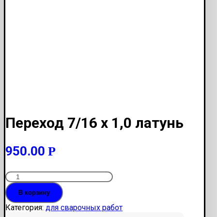
Переход 7/16 х 1,0 латунь
950.00
Р
Количество
Переход
В корзину
7/16
х
Категория:
для сварочных работ
1,0