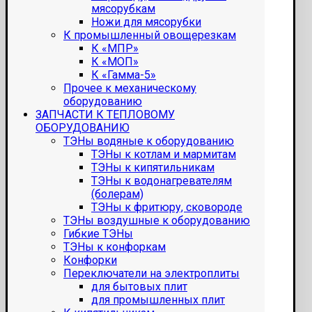
мясорубкам
Ножи для мясорубки
К промышленный овощерезкам
К «МПР»
К «МОП»
К «Гамма-5»
Прочее к механическому
оборудованию
ЗАПЧАСТИ К ТЕПЛОВОМУ
ОБОРУДОВАНИЮ
ТЭНы водяные к оборудованию
ТЭНы к котлам и мармитам
ТЭНы к кипятильникам
ТЭНы к водонагревателям
(болерам)
ТЭНы к фритюру, сковороде
ТЭНы воздушные к оборудованию
Гибкие ТЭНы
ТЭНы к конфоркам
Конфорки
Переключатели на электроплиты
для бытовых плит
для промышленных плит