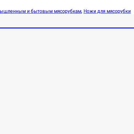
мышленным и бытовым мясорубкам
,
Ножи для мясорубки