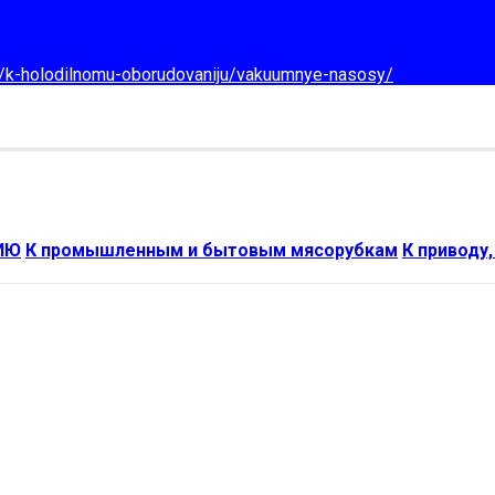
d/k-holodilnomu-oborudovaniju/vakuumnye-nasosy/
ИЮ
К промышленным и бытовым мясорубкам
К приводу