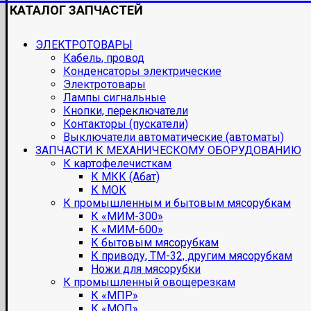
КАТАЛОГ ЗАПЧАСТЕЙ
ЭЛЕКТРОТОВАРЫ
Кабель, провод
Конденсаторы электрические
Электротовары
Лампы сигнальные
Кнопки, переключатели
Контакторы (пускатели)
Выключатели автоматические (автоматы)
ЗАПЧАСТИ К МЕХАНИЧЕСКОМУ ОБОРУДОВАНИЮ
К картофелечисткам
К МКК (Абат)
К МОК
К промышленным и бытовым мясорубкам
К «МИМ-300»
К «МИМ-600»
К бытовым мясорубкам
К приводу, ТМ-32, другим мясорубкам
Ножи для мясорубки
К промышленный овощерезкам
К «МПР»
К «МОП»