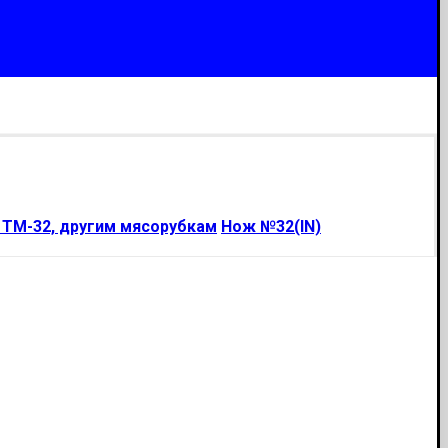
, ТМ-32, другим мясорубкам
Нож №32(IN)