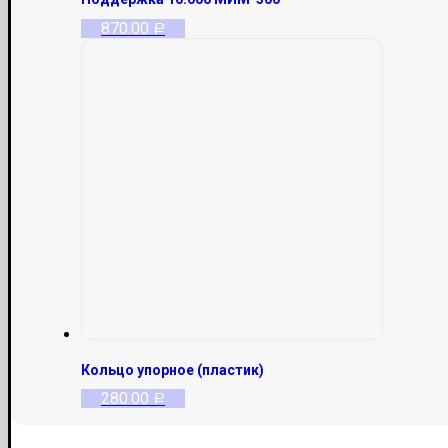
870.00
Р
Кольцо упорное (пластик)
280.00
Р