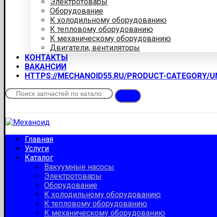
Электротовары
Оборудование
К холодильному оборудованию
К тепловому оборудованию
К механическому оборудованию
Двигатели, вентиляторы
КОНТАКТЫ
ВАКАНСИИ
HTTPS://MECHANOID55.RU/PRODUCT-CATEGORY/
Главная
Услуги
Каталог
Вакуумные насосы
Электротовары
Оборудование
К холодильному оборудованию
К тепловому оборудованию
К механическому оборудованию