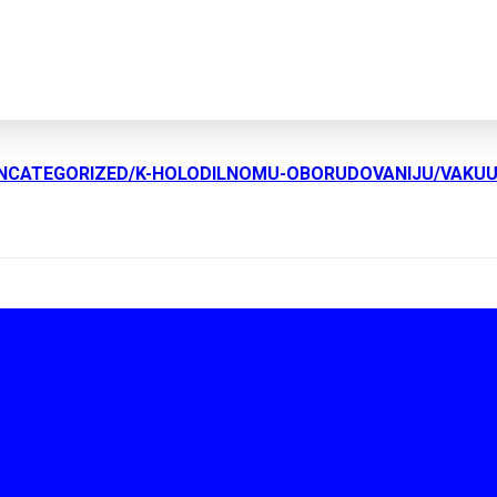
UNCATEGORIZED/K-HOLODILNOMU-OBORUDOVANIJU/VAKU