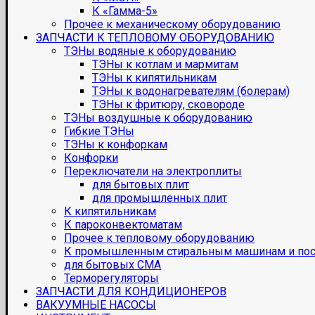
К «Гамма-5»
Прочее к механическому оборудованию
ЗАПЧАСТИ К ТЕПЛОВОМУ ОБОРУДОВАНИЮ
ТЭНы водяные к оборудованию
ТЭНы к котлам и мармитам
ТЭНы к кипятильникам
ТЭНы к водонагревателям (болерам)
ТЭНы к фритюру, сковороде
ТЭНы воздушные к оборудованию
Гибкие ТЭНы
ТЭНы к конфоркам
Конфорки
Переключатели на электроплиты
для бытовых плит
для промышленных плит
К кипятильникам
К пароконвектоматам
Прочее к тепловому оборудованию
К промышленным стиральным машинам и по
для бытовых СМА
Терморегуляторы
ЗАПЧАСТИ ДЛЯ КОНДИЦИОНЕРОВ
ВАКУУМНЫЕ НАСОСЫ