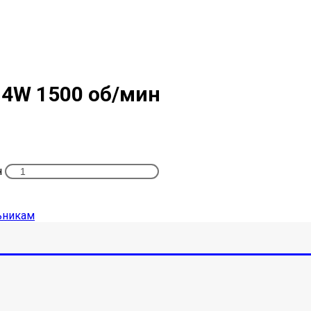
 4W 1500 об/мин
н
ьникам