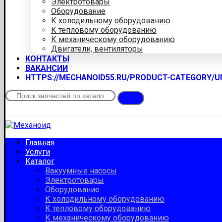
Электротовары
Оборудование
К холодильному оборудованию
К тепловому оборудованию
К механическому оборудованию
Двигатели, вентиляторы
КОНТАКТЫ
ВАКАНСИИ
HTTPS://MECHANOID55.RU/PRODUCT-CATEGORY/
Главная
Услуги
Каталог
Вакуумные насосы
Электротовары
Оборудование
К холодильному оборудованию
К тепловому оборудованию
К механическому оборудованию