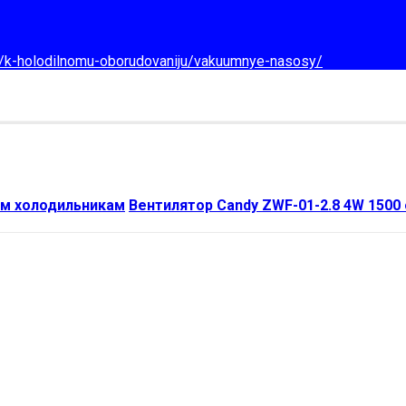
d/k-holodilnomu-oborudovaniju/vakuumnye-nasosy/
м холодильникам
Вентилятор Candy ZWF-01-2.8 4W 1500