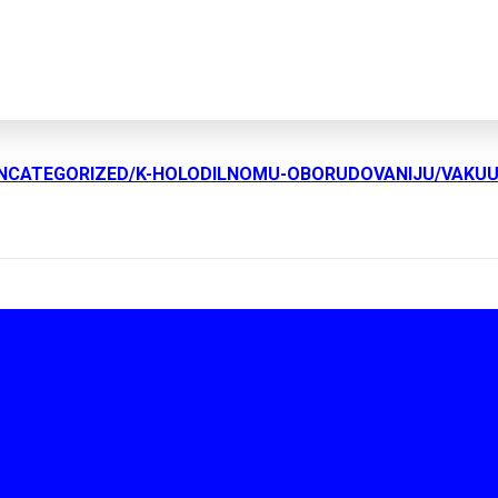
UNCATEGORIZED/K-HOLODILNOMU-OBORUDOVANIJU/VAKU