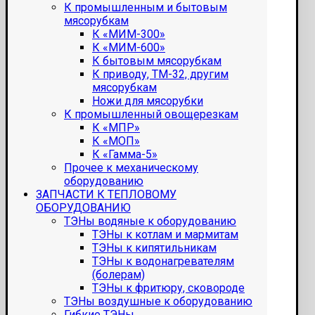
К промышленным и бытовым
мясорубкам
К «МИМ-300»
К «МИМ-600»
К бытовым мясорубкам
К приводу, ТМ-32, другим
мясорубкам
Ножи для мясорубки
К промышленный овощерезкам
К «МПР»
К «МОП»
К «Гамма-5»
Прочее к механическому
оборудованию
ЗАПЧАСТИ К ТЕПЛОВОМУ
ОБОРУДОВАНИЮ
ТЭНы водяные к оборудованию
ТЭНы к котлам и мармитам
ТЭНы к кипятильникам
ТЭНы к водонагревателям
(болерам)
ТЭНы к фритюру, сковороде
ТЭНы воздушные к оборудованию
Гибкие ТЭНы