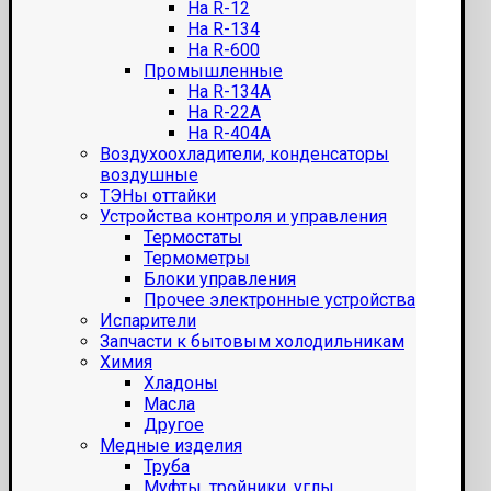
На R-12
На R-134
На R-600
Промышленные
На R-134A
На R-22A
На R-404A
Воздухоохладители, конденсаторы
воздушные
ТЭНы оттайки
Устройства контроля и управления
Термостаты
Термометры
Блоки управления
Прочее электронные устройства
Испарители
Запчасти к бытовым холодильникам
Химия
Хладоны
Масла
Другое
Медные изделия
Труба
Муфты, тройники, углы