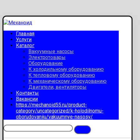
Главная
Услуги
Каталог
Вакуумные насосы
Электротовары
Оборудование
К холодильному оборудованию
К тепловому оборудованию
К механическому оборудованию
Двигатели, вентиляторы
Контакты
Вакансии
https://mechanoid55.ru/product-
category/uncategorized/k-holodilnomu-
oborudovaniju/vakuumnye-nasosy/