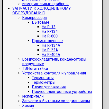
измерительные приборы
ЗАПЧАСТИ К ХОЛОДИЛЬНОМУ
ОБОРУДОВАНИЮ
Компрессора
Бытовые
На R-12
На R-134
На R-600
Промышленные
На R-134A
На R-22A
На R-404A
Воздухоохладители, конденсаторы
воздушные
ТЭНы оттайки
Устройства контроля и управления
Термостаты
Термометры
Блоки управления
Прочее электронные устройства
Испарители
Запчасти к бытовым холодильникам
Химия