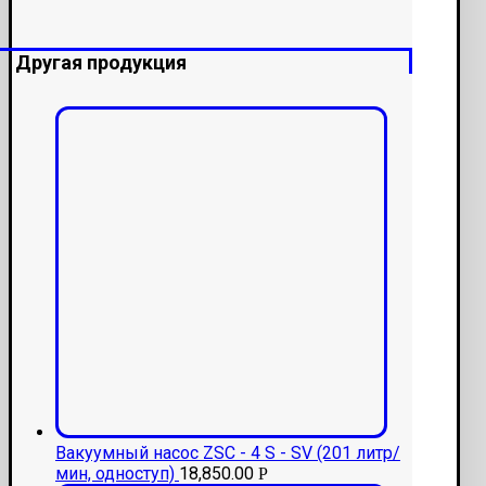
Другая продукция
Вакуумный насос ZSC - 4 S - SV (201 литр/
мин, одноступ)
18,850.00
Р