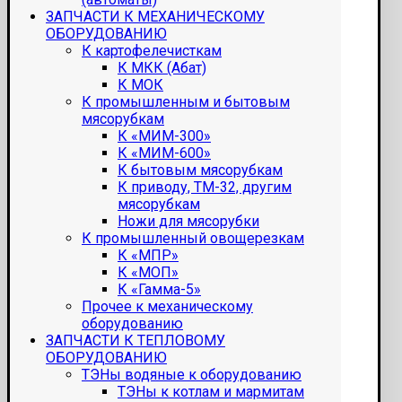
ЗАПЧАСТИ К МЕХАНИЧЕСКОМУ
ОБОРУДОВАНИЮ
К картофелечисткам
К МКК (Абат)
К МОК
К промышленным и бытовым
мясорубкам
К «МИМ-300»
К «МИМ-600»
К бытовым мясорубкам
К приводу, ТМ-32, другим
мясорубкам
Ножи для мясорубки
К промышленный овощерезкам
К «МПР»
К «МОП»
К «Гамма-5»
Прочее к механическому
оборудованию
ЗАПЧАСТИ К ТЕПЛОВОМУ
ОБОРУДОВАНИЮ
ТЭНы водяные к оборудованию
ТЭНы к котлам и мармитам