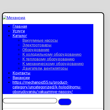
Главная
Услуги
Каталог
Вакуумные насосы
Электротовары
Оборудование
К холодильному оборудованию
К тепловому оборудованию
К механическому оборудованию
Двигатели, вентиляторы
Контакты
Вакансии
https://mechanoid55.ru/product-
category/uncategorized/k-holodilnomu-
oborudovaniju/vakuumnye-nasosy/