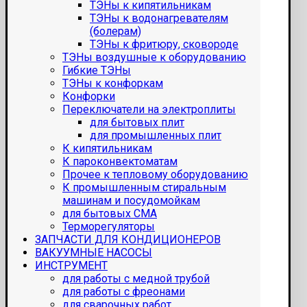
ТЭНы к кипятильникам
ТЭНы к водонагревателям
(болерам)
ТЭНы к фритюру, сковороде
ТЭНы воздушные к оборудованию
Гибкие ТЭНы
ТЭНы к конфоркам
Конфорки
Переключатели на электроплиты
для бытовых плит
для промышленных плит
К кипятильникам
К пароконвектоматам
Прочее к тепловому оборудованию
К промышленным стиральным
машинам и посудомойкам
для бытовых СМА
Терморегуляторы
ЗАПЧАСТИ ДЛЯ КОНДИЦИОНЕРОВ
ВАКУУМНЫЕ НАСОСЫ
ИНСТРУМЕНТ
для работы с медной трубой
для работы с фреонами
для сварочных работ