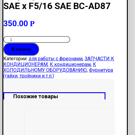
SAE x F5/16 SAE BC-AD87
350.00
Р
Количество
Штуцер
В корзину
для
R-
Категории:
для работы с фреонами
,
ЗАПЧАСТИ К
410
КОНДИЦИОНЕРАМ
,
К кондиционерам
,
К
M1/4
ХОЛОДИЛЬНОМУ ОБОРУДОВАНИЮ
,
Фурнитура
SAE
(гайки, тройники и т.п.)
x
F5/16
SAE
Похожие товары
BC-
AD87