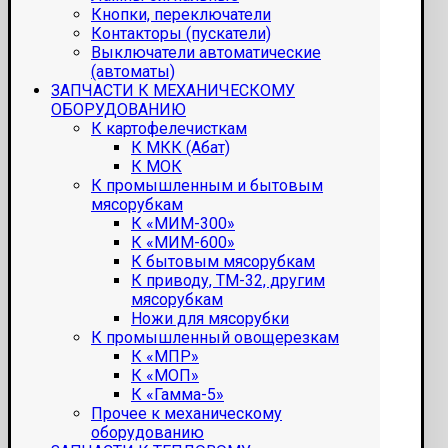
Кнопки, переключатели
Контакторы (пускатели)
Выключатели автоматические
(автоматы)
ЗАПЧАСТИ К МЕХАНИЧЕСКОМУ
ОБОРУДОВАНИЮ
К картофелечисткам
К МКК (Абат)
К МОК
К промышленным и бытовым
мясорубкам
К «МИМ-300»
К «МИМ-600»
К бытовым мясорубкам
К приводу, ТМ-32, другим
мясорубкам
Ножи для мясорубки
К промышленный овощерезкам
К «МПР»
К «МОП»
К «Гамма-5»
Прочее к механическому
оборудованию