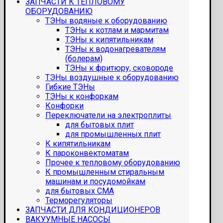
ЗАПЧАСТИ К ТЕПЛОВОМУ
ОБОРУДОВАНИЮ
ТЭНы водяные к оборудованию
ТЭНы к котлам и мармитам
ТЭНы к кипятильникам
ТЭНы к водонагревателям
(болерам)
ТЭНы к фритюру, сковороде
ТЭНы воздушные к оборудованию
Гибкие ТЭНы
ТЭНы к конфоркам
Конфорки
Переключатели на электроплиты
для бытовых плит
для промышленных плит
К кипятильникам
К пароконвектоматам
Прочее к тепловому оборудованию
К промышленным стиральным
машинам и посудомойкам
для бытовых СМА
Терморегуляторы
ЗАПЧАСТИ ДЛЯ КОНДИЦИОНЕРОВ
ВАКУУМНЫЕ НАСОСЫ