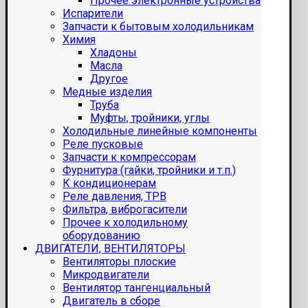
Прочее электронные устройства
Испарители
Запчасти к бытовым холодильникам
Химия
Хладоны
Масла
Другое
Медные изделия
Труба
Муфты, тройники, углы
Холодильные линейные компоненты
Реле пусковые
Запчасти к компрессорам
Фурнитура (гайки, тройники и т.п.)
К кондиционерам
Реле давления, ТРВ
Фильтра, виброгасители
Прочее к холодильному
оборудованию
ДВИГАТЕЛИ, ВЕНТИЛЯТОРЫ
Вентиляторы плоские
Микродвигатели
Вентилятор тангенциальный
Двигатель в сборе