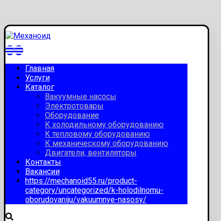
Главная
Услуги
Каталог
Вакуумные насосы
Электротовары
Оборудование
К холодильному оборудованию
К тепловому оборудованию
К механическому оборудованию
Двигатели, вентиляторы
Контакты
Вакансии
https://mechanoid55.ru/product-
category/uncategorized/k-holodilnomu-
oborudovaniju/vakuumnye-nasosy/