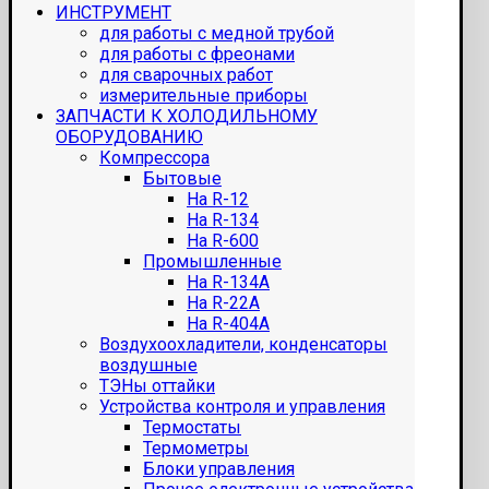
ИНСТРУМЕНТ
для работы с медной трубой
для работы с фреонами
для сварочных работ
измерительные приборы
ЗАПЧАСТИ К ХОЛОДИЛЬНОМУ
ОБОРУДОВАНИЮ
Компрессора
Бытовые
На R-12
На R-134
На R-600
Промышленные
На R-134A
На R-22A
На R-404A
Воздухоохладители, конденсаторы
воздушные
ТЭНы оттайки
Устройства контроля и управления
Термостаты
Термометры
Блоки управления