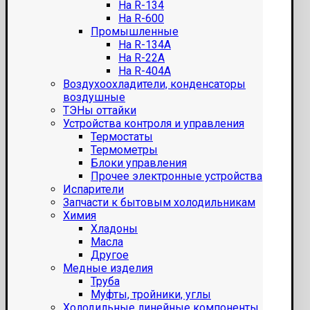
На R-134
На R-600
Промышленные
На R-134A
На R-22A
На R-404A
Воздухоохладители, конденсаторы
воздушные
ТЭНы оттайки
Устройства контроля и управления
Термостаты
Термометры
Блоки управления
Прочее электронные устройства
Испарители
Запчасти к бытовым холодильникам
Химия
Хладоны
Масла
Другое
Медные изделия
Труба
Муфты, тройники, углы
Холодильные линейные компоненты