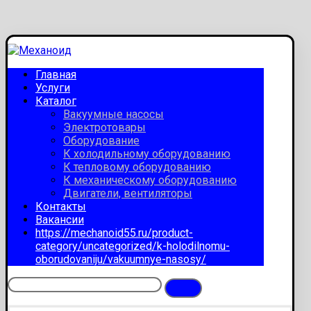
Главная
Услуги
Каталог
Вакуумные насосы
Электротовары
Оборудование
К холодильному оборудованию
К тепловому оборудованию
К механическому оборудованию
Двигатели, вентиляторы
Контакты
Вакансии
https://mechanoid55.ru/product-
category/uncategorized/k-holodilnomu-
oborudovaniju/vakuumnye-nasosy/