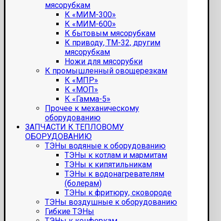
мясорубкам
К «МИМ-300»
К «МИМ-600»
К бытовым мясорубкам
К приводу, ТМ-32, другим
мясорубкам
Ножи для мясорубки
К промышленный овощерезкам
К «МПР»
К «МОП»
К «Гамма-5»
Прочее к механическому
оборудованию
ЗАПЧАСТИ К ТЕПЛОВОМУ
ОБОРУДОВАНИЮ
ТЭНы водяные к оборудованию
ТЭНы к котлам и мармитам
ТЭНы к кипятильникам
ТЭНы к водонагревателям
(болерам)
ТЭНы к фритюру, сковороде
ТЭНы воздушные к оборудованию
Гибкие ТЭНы
ТЭНы к конфоркам