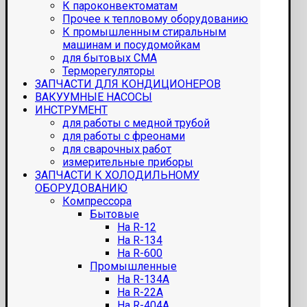
К пароконвектоматам
Прочее к тепловому оборудованию
К промышленным стиральным
машинам и посудомойкам
для бытовых СМА
Терморегуляторы
ЗАПЧАСТИ ДЛЯ КОНДИЦИОНЕРОВ
ВАКУУМНЫЕ НАСОСЫ
ИНСТРУМЕНТ
для работы с медной трубой
для работы с фреонами
для сварочных работ
измерительные приборы
ЗАПЧАСТИ К ХОЛОДИЛЬНОМУ
ОБОРУДОВАНИЮ
Компрессора
Бытовые
На R-12
На R-134
На R-600
Промышленные
На R-134A
На R-22A
На R-404A