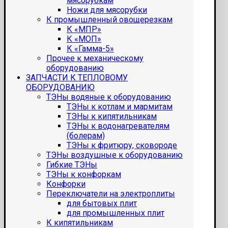
мясорубкам
Ножи для мясорубки
К промышленный овощерезкам
К «МПР»
К «МОП»
К «Гамма-5»
Прочее к механическому
оборудованию
ЗАПЧАСТИ К ТЕПЛОВОМУ
ОБОРУДОВАНИЮ
ТЭНы водяные к оборудованию
ТЭНы к котлам и мармитам
ТЭНы к кипятильникам
ТЭНы к водонагревателям
(болерам)
ТЭНы к фритюру, сковороде
ТЭНы воздушные к оборудованию
Гибкие ТЭНы
ТЭНы к конфоркам
Конфорки
Переключатели на электроплиты
для бытовых плит
для промышленных плит
К кипятильникам