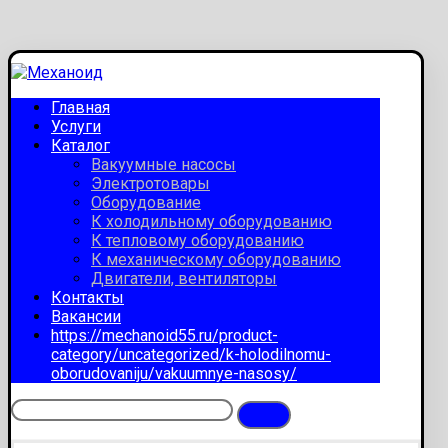
Главная
Услуги
Каталог
Вакуумные насосы
Электротовары
Оборудование
К холодильному оборудованию
К тепловому оборудованию
К механическому оборудованию
Двигатели, вентиляторы
Контакты
Вакансии
https://mechanoid55.ru/product-
category/uncategorized/k-holodilnomu-
oborudovaniju/vakuumnye-nasosy/