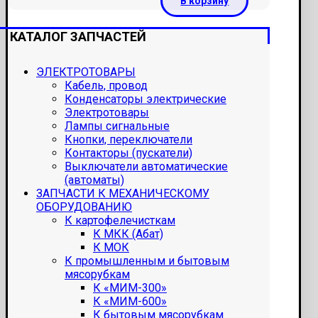
В корзину
КАТАЛОГ ЗАПЧАСТЕЙ
ЭЛЕКТРОТОВАРЫ
Кабель, провод
Конденсаторы электрические
Электротовары
Лампы сигнальные
Кнопки, переключатели
Контакторы (пускатели)
Выключатели автоматические
(автоматы)
ЗАПЧАСТИ К МЕХАНИЧЕСКОМУ
ОБОРУДОВАНИЮ
К картофелечисткам
К МКК (Абат)
К МОК
К промышленным и бытовым
мясорубкам
К «МИМ-300»
К «МИМ-600»
К бытовым мясорубкам