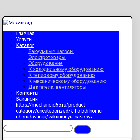
Главная
Услуги
Каталог
Вакуумные насосы
Электротовары
Оборудование
К холодильному оборудованию
К тепловому оборудованию
К механическому оборудованию
Двигатели, вентиляторы
Контакты
Вакансии
https://mechanoid55.ru/product-
category/uncategorized/k-holodilnomu-
oborudovaniju/vakuumnye-nasosy/