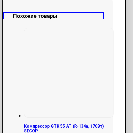
2,5х6,2
мм)
Похожие товары
Компрессор GTK 55 AT (R-134a, 170Вт)
SECOP