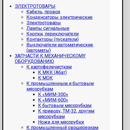
ЭЛЕКТРОТОВАРЫ
Кабель, провод
Конденсаторы электрические
Электротовары
Лампы сигнальные
Кнопки, переключатели
Контакторы (пускатели)
Выключатели автоматические
(автоматы)
ЗАПЧАСТИ К МЕХАНИЧЕСКОМУ
ОБОРУДОВАНИЮ
К картофелечисткам
К МКК (Абат)
К МОК
К промышленным и бытовым
мясорубкам
К «МИМ-300»
К «МИМ-600»
К бытовым мясорубкам
К приводу, ТМ-32, другим
мясорубкам
Ножи для мясорубки
К промышленный овощерезкам