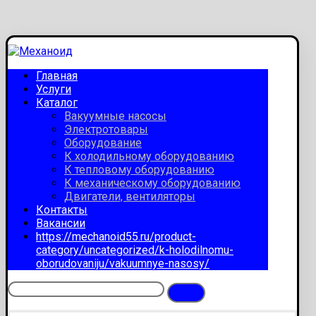
Главная
Услуги
Каталог
Вакуумные насосы
Электротовары
Оборудование
К холодильному оборудованию
К тепловому оборудованию
К механическому оборудованию
Двигатели, вентиляторы
Контакты
Вакансии
https://mechanoid55.ru/product-
category/uncategorized/k-holodilnomu-
oborudovaniju/vakuumnye-nasosy/