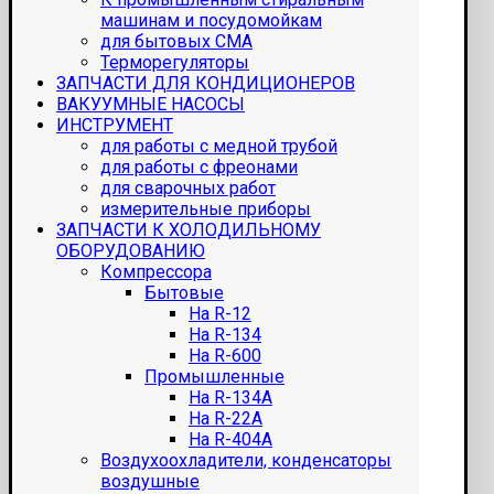
машинам и посудомойкам
для бытовых СМА
Терморегуляторы
ЗАПЧАСТИ ДЛЯ КОНДИЦИОНЕРОВ
ВАКУУМНЫЕ НАСОСЫ
ИНСТРУМЕНТ
для работы с медной трубой
для работы с фреонами
для сварочных работ
измерительные приборы
ЗАПЧАСТИ К ХОЛОДИЛЬНОМУ
ОБОРУДОВАНИЮ
Компрессора
Бытовые
На R-12
На R-134
На R-600
Промышленные
На R-134A
На R-22A
На R-404A
Воздухоохладители, конденсаторы
воздушные