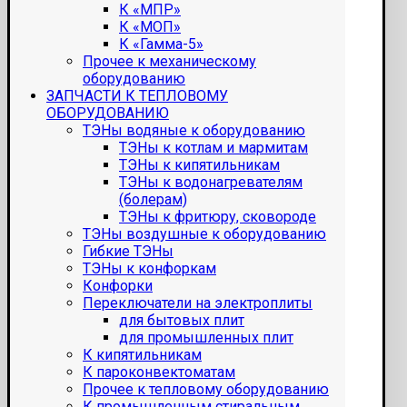
К «МПР»
К «МОП»
К «Гамма-5»
Прочее к механическому
оборудованию
ЗАПЧАСТИ К ТЕПЛОВОМУ
ОБОРУДОВАНИЮ
ТЭНы водяные к оборудованию
ТЭНы к котлам и мармитам
ТЭНы к кипятильникам
ТЭНы к водонагревателям
(болерам)
ТЭНы к фритюру, сковороде
ТЭНы воздушные к оборудованию
Гибкие ТЭНы
ТЭНы к конфоркам
Конфорки
Переключатели на электроплиты
для бытовых плит
для промышленных плит
К кипятильникам
К пароконвектоматам
Прочее к тепловому оборудованию
К промышленным стиральным