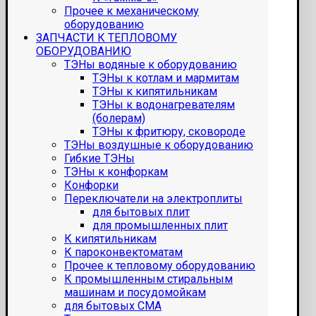
Прочее к механическому
оборудованию
ЗАПЧАСТИ К ТЕПЛОВОМУ
ОБОРУДОВАНИЮ
ТЭНы водяные к оборудованию
ТЭНы к котлам и мармитам
ТЭНы к кипятильникам
ТЭНы к водонагревателям
(болерам)
ТЭНы к фритюру, сковороде
ТЭНы воздушные к оборудованию
Гибкие ТЭНы
ТЭНы к конфоркам
Конфорки
Переключатели на электроплиты
для бытовых плит
для промышленных плит
К кипятильникам
К пароконвектоматам
Прочее к тепловому оборудованию
К промышленным стиральным
машинам и посудомойкам
для бытовых СМА