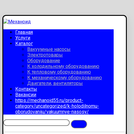
Главная
Услуги
Каталог
Вакуумные насосы
Электротовары
Оборудование
К холодильному оборудованию
К тепловому оборудованию
К механическому оборудованию
Двигатели, вентиляторы
Контакты
Вакансии
https://mechanoid55.ru/product-
category/uncategorized/k-holodilnomu-
oborudovaniju/vakuumnye-nasosy/