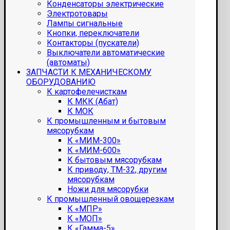
Конденсаторы электрические
Электротовары
Лампы сигнальные
Кнопки, переключатели
Контакторы (пускатели)
Выключатели автоматические
(автоматы)
ЗАПЧАСТИ К МЕХАНИЧЕСКОМУ
ОБОРУДОВАНИЮ
К картофелечисткам
К МКК (Абат)
К МОК
К промышленным и бытовым
мясорубкам
К «МИМ-300»
К «МИМ-600»
К бытовым мясорубкам
К приводу, ТМ-32, другим
мясорубкам
Ножи для мясорубки
К промышленный овощерезкам
К «МПР»
К «МОП»
К «Гамма-5»