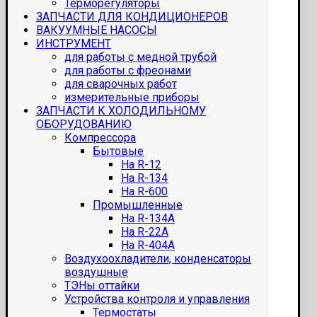
Терморегуляторы
ЗАПЧАСТИ ДЛЯ КОНДИЦИОНЕРОВ
ВАКУУМНЫЕ НАСОСЫ
ИНСТРУМЕНТ
для работы с медной трубой
для работы с фреонами
для сварочных работ
измерительные приборы
ЗАПЧАСТИ К ХОЛОДИЛЬНОМУ
ОБОРУДОВАНИЮ
Компрессора
Бытовые
На R-12
На R-134
На R-600
Промышленные
На R-134A
На R-22A
На R-404A
Воздухоохладители, конденсаторы
воздушные
ТЭНы оттайки
Устройства контроля и управления
Термостаты