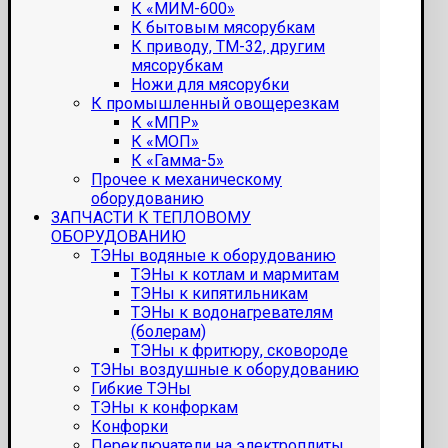
К «МИМ-600»
К бытовым мясорубкам
К приводу, ТМ-32, другим
мясорубкам
Ножи для мясорубки
К промышленный овощерезкам
К «МПР»
К «МОП»
К «Гамма-5»
Прочее к механическому
оборудованию
ЗАПЧАСТИ К ТЕПЛОВОМУ
ОБОРУДОВАНИЮ
ТЭНы водяные к оборудованию
ТЭНы к котлам и мармитам
ТЭНы к кипятильникам
ТЭНы к водонагревателям
(болерам)
ТЭНы к фритюру, сковороде
ТЭНы воздушные к оборудованию
Гибкие ТЭНы
ТЭНы к конфоркам
Конфорки
Переключатели на электроплиты