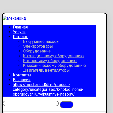
Главная
Услуги
Каталог
Вакуумные насосы
Электротовары
Оборудование
К холодильному оборудованию
К тепловому оборудованию
К механическому оборудованию
Двигатели, вентиляторы
Контакты
Вакансии
https://mechanoid55.ru/product-
category/uncategorized/k-holodilnomu-
oborudovaniju/vakuumnye-nasosy/