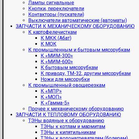
Лампы сигнальные
Кнопки, переключатели
Контакторы (пускатели)
Выключатели автоматические (автоматы)
ЗАПЧАСТИ К МЕХАНИЧЕСКОМУ ОБОРУДОВАНИЮ
К картофелечисткам
К МКК (Абат)
К МОК
К промышленным и бытовым мясорубкам
К «МИМ-300»
К «МИМ-600»
К бытовым мясорубкам
К приводу, ТМ-32, другим мясорубкам
Ножи для мясорубки
К промышленный овощерезкам
К «МПР»
К «МОП»
К «Гамма-5»
Прочее к механическому оборудованию
ЗАПЧАСТИ К ТЕПЛОВОМУ ОБОРУДОВАНИЮ
ТЭНы водяные к оборудованию
ТЭНы к котлам и мармитам
ТЭНы к кипятильникам
ТЭНы к водонагревателям (болерам)