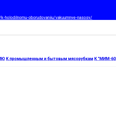
d/k-holodilnomu-oborudovaniju/vakuumnye-nasosy/
ИЮ
К промышленным и бытовым мясорубкам
К "МИМ-60