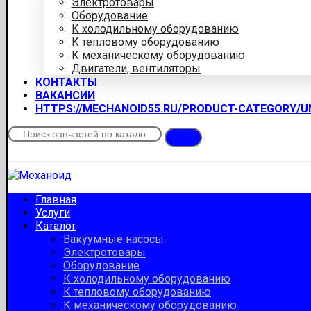
Электротовары
Оборудование
К холодильному оборудованию
К тепловому оборудованию
К механическому оборудованию
Двигатели, вентиляторы
КОНТАКТЫ
ВАКАНСИИ
HTTPS://MECHANOID55.RU/PRODUCT-CATEGORY/
Главная
Услуги
Каталог
Вакуумные насосы
Электротовары
Оборудование
К холодильному оборудованию
К тепловому оборудованию
К механическому оборудованию