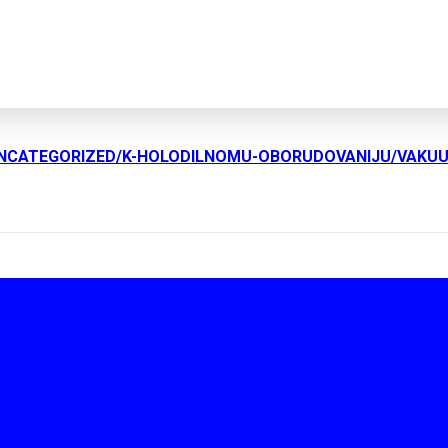
UNCATEGORIZED/K-HOLODILNOMU-OBORUDOVANIJU/VAKU