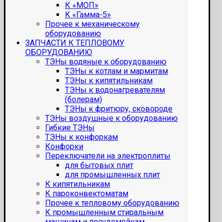
К «МОП»
К «Гамма-5»
Прочее к механическому
оборудованию
ЗАПЧАСТИ К ТЕПЛОВОМУ
ОБОРУДОВАНИЮ
ТЭНы водяные к оборудованию
ТЭНы к котлам и мармитам
ТЭНы к кипятильникам
ТЭНы к водонагревателям
(болерам)
ТЭНы к фритюру, сковороде
ТЭНы воздушные к оборудованию
Гибкие ТЭНы
ТЭНы к конфоркам
Конфорки
Переключатели на электроплиты
для бытовых плит
для промышленных плит
К кипятильникам
К пароконвектоматам
Прочее к тепловому оборудованию
К промышленным стиральным
машинам и посудомойкам