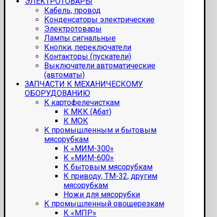
ЭЛЕКТРОТОВАРЫ
Кабель, провод
Конденсаторы электрические
Электротовары
Лампы сигнальные
Кнопки, переключатели
Контакторы (пускатели)
Выключатели автоматические
(автоматы)
ЗАПЧАСТИ К МЕХАНИЧЕСКОМУ
ОБОРУДОВАНИЮ
К картофелечисткам
К МКК (Абат)
К МОК
К промышленным и бытовым
мясорубкам
К «МИМ-300»
К «МИМ-600»
К бытовым мясорубкам
К приводу, ТМ-32, другим
мясорубкам
Ножи для мясорубки
К промышленный овощерезкам
К «МПР»