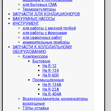
для бытовых СМА
Терморегуляторы
ЗАПЧАСТИ ДЛЯ КОНДИЦИОНЕРОВ
ВАКУУМНЫЕ НАСОСЫ
ИНСТРУМЕНТ
для работы с медной трубой
для работы с фреонами
для сварочных работ
измерительные приборы
ЗАПЧАСТИ К ХОЛОДИЛЬНОМУ
ОБОРУДОВАНИЮ
Компрессора
Бытовые
На R-12
На R-134
На R-600
Промышленные
На R-134A
На R-22A
На R-404A
Воздухоохладители, конденсаторы
воздушные
ТЭНы оттайки