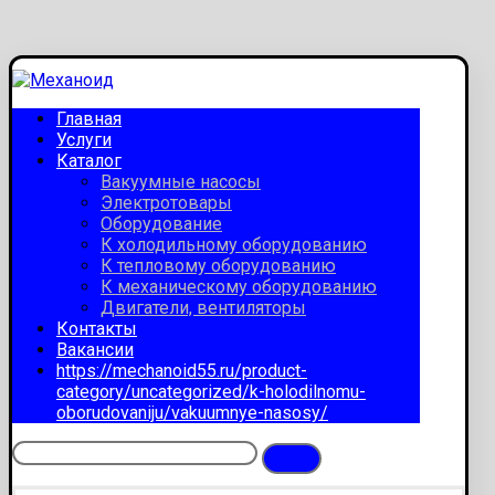
Главная
Услуги
Каталог
Вакуумные насосы
Электротовары
Оборудование
К холодильному оборудованию
К тепловому оборудованию
К механическому оборудованию
Двигатели, вентиляторы
Контакты
Вакансии
https://mechanoid55.ru/product-
category/uncategorized/k-holodilnomu-
oborudovaniju/vakuumnye-nasosy/