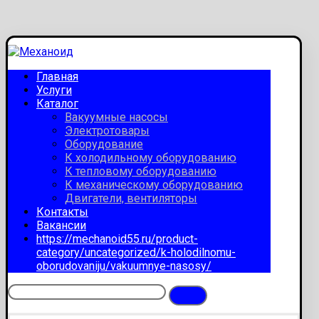
Главная
Услуги
Каталог
Вакуумные насосы
Электротовары
Оборудование
К холодильному оборудованию
К тепловому оборудованию
К механическому оборудованию
Двигатели, вентиляторы
Контакты
Вакансии
https://mechanoid55.ru/product-
category/uncategorized/k-holodilnomu-
oborudovaniju/vakuumnye-nasosy/