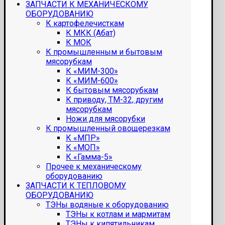
ЗАПЧАСТИ К МЕХАНИЧЕСКОМУ
ОБОРУДОВАНИЮ
К картофелечисткам
К МКК (Абат)
К МОК
К промышленным и бытовым
мясорубкам
К «МИМ-300»
К «МИМ-600»
К бытовым мясорубкам
К приводу, ТМ-32, другим
мясорубкам
Ножи для мясорубки
К промышленный овощерезкам
К «МПР»
К «МОП»
К «Гамма-5»
Прочее к механическому
оборудованию
ЗАПЧАСТИ К ТЕПЛОВОМУ
ОБОРУДОВАНИЮ
ТЭНы водяные к оборудованию
ТЭНы к котлам и мармитам
ТЭНы к кипятильникам