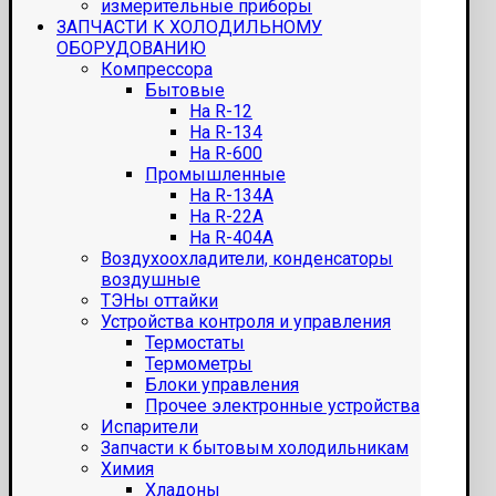
измерительные приборы
ЗАПЧАСТИ К ХОЛОДИЛЬНОМУ
ОБОРУДОВАНИЮ
Компрессора
Бытовые
На R-12
На R-134
На R-600
Промышленные
На R-134A
На R-22A
На R-404A
Воздухоохладители, конденсаторы
воздушные
ТЭНы оттайки
Устройства контроля и управления
Термостаты
Термометры
Блоки управления
Прочее электронные устройства
Испарители
Запчасти к бытовым холодильникам
Химия
Хладоны