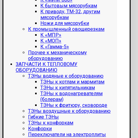
К бытовым мясорубкам
К приводу, ТМ-32, другим
мясорубкам
Ножи для мясорубки
К промышленный овощерезкам
К «МПР»
К «МОП»
К «Гамма-5»
Прочее к механическому
оборудованию
ЗАПЧАСТИ К ТЕПЛОВОМУ
ОБОРУДОВАНИЮ
ТЭНы водяные к оборудованию
ТЭНы к котлам и мармитам
ТЭНы к кипятильникам
ТЭНы к водонагревателям
(болерам)
ТЭНы к фритюру, сковороде
ТЭНы воздушные к оборудованию
Гибкие ТЭНы
ТЭНы к конфоркам
Конфорки
Переключатели на электроплиты