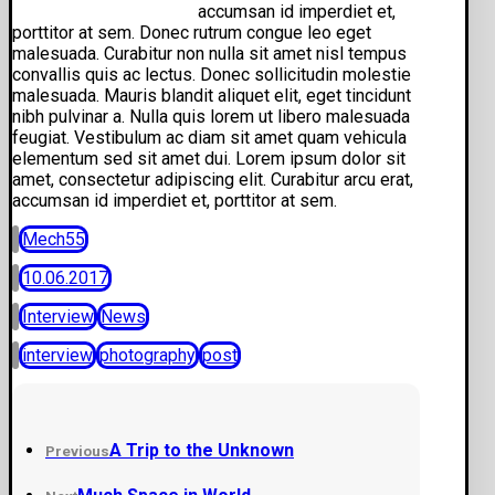
accumsan id imperdiet et,
porttitor at sem. Donec rutrum congue leo eget
malesuada. Curabitur non nulla sit amet nisl tempus
convallis quis ac lectus. Donec sollicitudin molestie
malesuada. Mauris blandit aliquet elit, eget tincidunt
nibh pulvinar a. Nulla quis lorem ut libero malesuada
feugiat. Vestibulum ac diam sit amet quam vehicula
elementum sed sit amet dui. Lorem ipsum dolor sit
amet, consectetur adipiscing elit. Curabitur arcu erat,
accumsan id imperdiet et, porttitor at sem.
Mech55
10.06.2017
Interview
News
interview
photography
post
A Trip to the Unknown
Previous