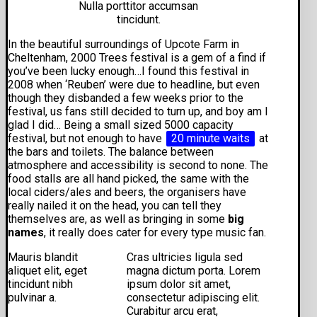
Nulla porttitor accumsan
tincidunt.
In the beautiful surroundings of Upcote Farm in
Cheltenham, 2000 Trees festival is a gem of a find if
you’ve been lucky enough…I found this festival in
2008 when ‘Reuben’ were due to headline, but even
though they disbanded a few weeks prior to the
festival, us fans still decided to turn up, and boy am I
glad I did… Being a small sized 5000 capacity
festival, but not enough to have
20 minute waits
at
the bars and toilets. The balance between
atmosphere and accessibility is second to none. The
food stalls are all hand picked, the same with the
local ciders/ales and beers, the organisers have
really nailed it on the head, you can tell they
themselves are, as well as bringing in some
big
names
, it really does cater for every type music fan.
Mauris blandit
Cras ultricies ligula sed
aliquet elit, eget
magna dictum porta. Lorem
tincidunt nibh
ipsum dolor sit amet,
pulvinar a.
consectetur adipiscing elit.
Curabitur arcu erat,