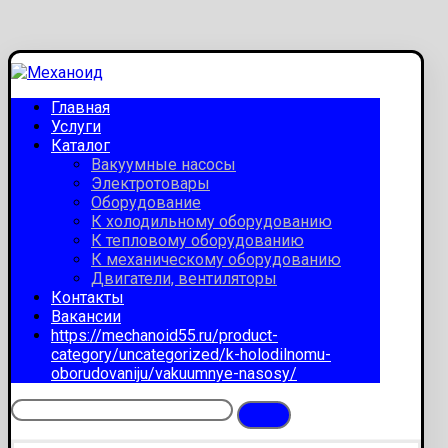
Главная
Услуги
Каталог
Вакуумные насосы
Электротовары
Оборудование
К холодильному оборудованию
К тепловому оборудованию
К механическому оборудованию
Двигатели, вентиляторы
Контакты
Вакансии
https://mechanoid55.ru/product-
category/uncategorized/k-holodilnomu-
oborudovaniju/vakuumnye-nasosy/