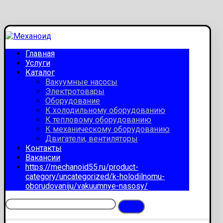
Главная
Услуги
Каталог
Вакуумные насосы
Электротовары
Оборудование
К холодильному оборудованию
К тепловому оборудованию
К механическому оборудованию
Двигатели, вентиляторы
Контакты
Вакансии
https://mechanoid55.ru/product-
category/uncategorized/k-holodilnomu-
oborudovaniju/vakuumnye-nasosy/