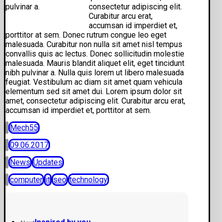
pulvinar a.
consectetur adipiscing elit.
Curabitur arcu erat,
accumsan id imperdiet et,
porttitor at sem. Donec rutrum congue leo eget
malesuada. Curabitur non nulla sit amet nisl tempus
convallis quis ac lectus. Donec sollicitudin molestie
malesuada. Mauris blandit aliquet elit, eget tincidunt
nibh pulvinar a. Nulla quis lorem ut libero malesuada
feugiat. Vestibulum ac diam sit amet quam vehicula
elementum sed sit amet dui. Lorem ipsum dolor sit
amet, consectetur adipiscing elit. Curabitur arcu erat,
accumsan id imperdiet et, porttitor at sem.
Mech55
09.06.2017
News
Updates
computer
it
seo
technology