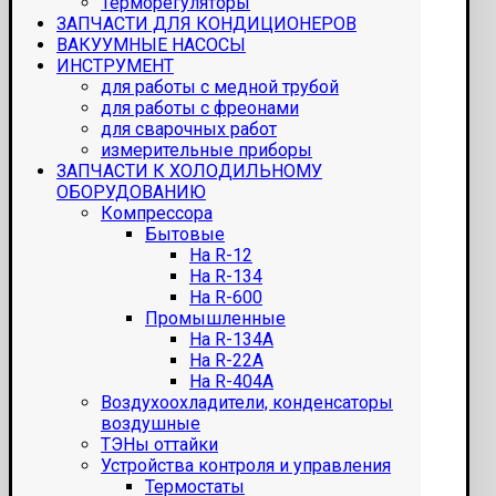
Терморегуляторы
ЗАПЧАСТИ ДЛЯ КОНДИЦИОНЕРОВ
ВАКУУМНЫЕ НАСОСЫ
ИНСТРУМЕНТ
для работы с медной трубой
для работы с фреонами
для сварочных работ
измерительные приборы
ЗАПЧАСТИ К ХОЛОДИЛЬНОМУ
ОБОРУДОВАНИЮ
Компрессора
Бытовые
На R-12
На R-134
На R-600
Промышленные
На R-134A
На R-22A
На R-404A
Воздухоохладители, конденсаторы
воздушные
ТЭНы оттайки
Устройства контроля и управления
Термостаты