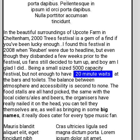
porta dapibus. Pellentesque in
ipsum id orci porta dapibus.
Nulla porttitor accumsan
tincidunt.
In the beautiful surroundings of Upcote Farm in
Cheltenham, 2000 Trees festival is a gem of a find if
you’ve been lucky enough…I found this festival in
2008 when ‘Reuben’ were due to headline, but even
though they disbanded a few weeks prior to the
festival, us fans still decided to turn up, and boy am I
glad I did… Being a small sized 5000 capacity
festival, but not enough to have
20 minute waits
at
the bars and toilets. The balance between
atmosphere and accessibility is second to none. The
food stalls are all hand picked, the same with the
local ciders/ales and beers, the organisers have
really nailed it on the head, you can tell they
themselves are, as well as bringing in some
big
names
, it really does cater for every type music fan.
Mauris blandit
Cras ultricies ligula sed
aliquet elit, eget
magna dictum porta. Lorem
tincidunt nibh
ipsum dolor sit amet,