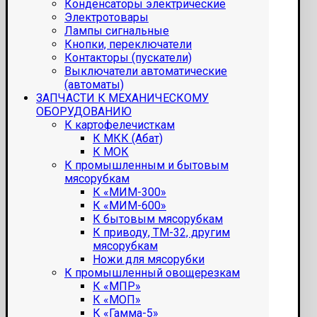
Конденсаторы электрические
Электротовары
Лампы сигнальные
Кнопки, переключатели
Контакторы (пускатели)
Выключатели автоматические
(автоматы)
ЗАПЧАСТИ К МЕХАНИЧЕСКОМУ
ОБОРУДОВАНИЮ
К картофелечисткам
К МКК (Абат)
К МОК
К промышленным и бытовым
мясорубкам
К «МИМ-300»
К «МИМ-600»
К бытовым мясорубкам
К приводу, ТМ-32, другим
мясорубкам
Ножи для мясорубки
К промышленный овощерезкам
К «МПР»
К «МОП»
К «Гамма-5»