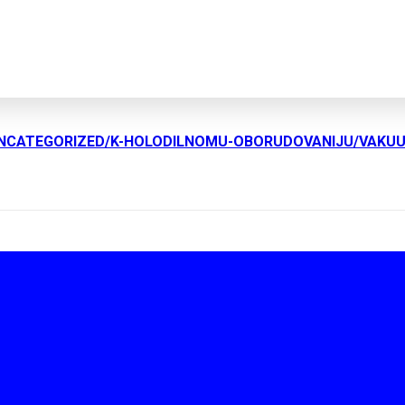
UNCATEGORIZED/K-HOLODILNOMU-OBORUDOVANIJU/VAKU