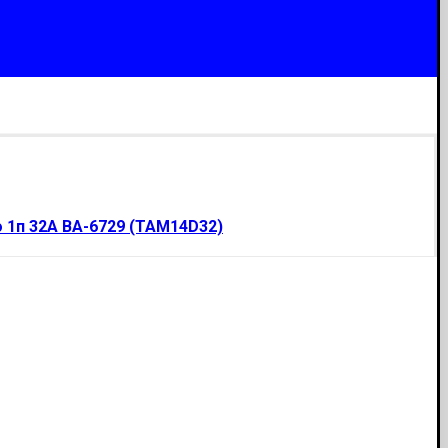
 1п 32А ВА-6729 (ТАМ14D32)