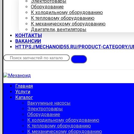
Электротовары
Оборудование
К холодильному оборудованию
К тепловому оборудованию
К механическому оборудованию
Двигатели, вентиляторы
КОНТАКТЫ
ВАКАНСИИ
HTTPS://MECHANOID55.RU/PRODUCT-CATEGORY/
Главная
Услуги
Каталог
Вакуумные насосы
Электротовары
Оборудование
К холодильному оборудованию
К тепловому оборудованию
К механическому оборудованию