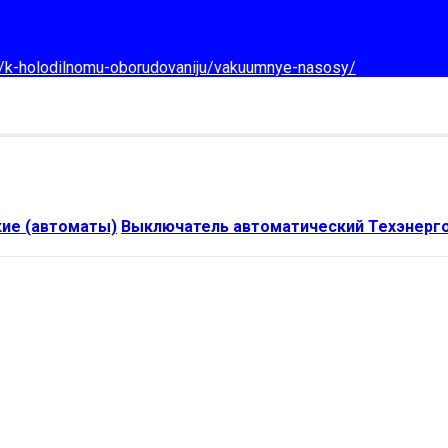
d/k-holodilnomu-oborudovaniju/vakuumnye-nasosy/
ие (автоматы)
Выключатель автоматический Техэнерго