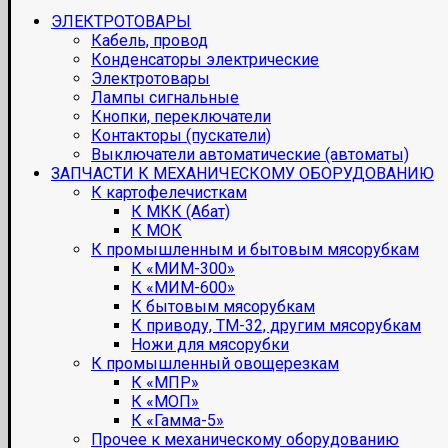
ЭЛЕКТРОТОВАРЫ
Кабель, провод
Конденсаторы электрические
Электротовары
Лампы сигнальные
Кнопки, переключатели
Контакторы (пускатели)
Выключатели автоматические (автоматы)
ЗАПЧАСТИ К МЕХАНИЧЕСКОМУ ОБОРУДОВАНИЮ
К картофелечисткам
К МКК (Абат)
К МОК
К промышленным и бытовым мясорубкам
К «МИМ-300»
К «МИМ-600»
К бытовым мясорубкам
К приводу, ТМ-32, другим мясорубкам
Ножи для мясорубки
К промышленный овощерезкам
К «МПР»
К «МОП»
К «Гамма-5»
Прочее к механическому оборудованию