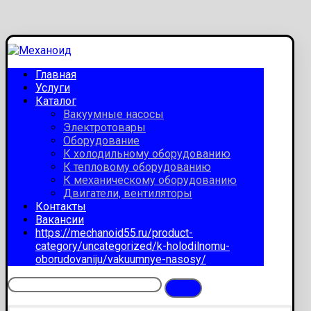
Главная
Услуги
Каталог
Вакуумные насосы
Электротовары
Оборудование
К холодильному оборудованию
К тепловому оборудованию
К механическому оборудованию
Двигатели, вентиляторы
Контакты
Вакансии
https://mechanoid55.ru/product-
category/uncategorized/k-holodilnomu-
oborudovaniju/vakuumnye-nasosy/