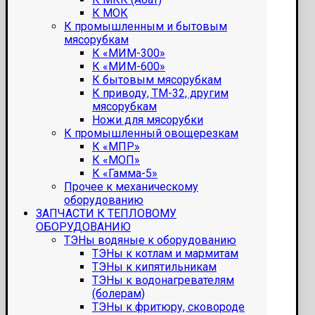
К МОК
К промышленным и бытовым
мясорубкам
К «МИМ-300»
К «МИМ-600»
К бытовым мясорубкам
К приводу, ТМ-32, другим
мясорубкам
Ножи для мясорубки
К промышленный овощерезкам
К «МПР»
К «МОП»
К «Гамма-5»
Прочее к механическому
оборудованию
ЗАПЧАСТИ К ТЕПЛОВОМУ
ОБОРУДОВАНИЮ
ТЭНы водяные к оборудованию
ТЭНы к котлам и мармитам
ТЭНы к кипятильникам
ТЭНы к водонагревателям
(болерам)
ТЭНы к фритюру, сковороде