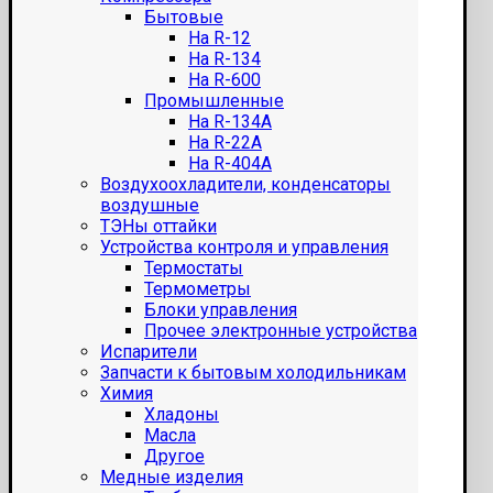
Бытовые
На R-12
На R-134
На R-600
Промышленные
На R-134A
На R-22A
На R-404A
Воздухоохладители, конденсаторы
воздушные
ТЭНы оттайки
Устройства контроля и управления
Термостаты
Термометры
Блоки управления
Прочее электронные устройства
Испарители
Запчасти к бытовым холодильникам
Химия
Хладоны
Масла
Другое
Медные изделия