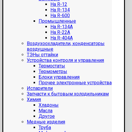
На R-12
На R-134
На R-600
Промышленные
На R-134A
На R-22A
На R-404A
Воздухоохладители, конденсаторы
воздушные
ТЭНы оттайки
Устройства контроля и управления
Термостаты
Термометры
Блоки управления
Прочее электронные устройства
Испарители
Запчасти к бытовым холодильникам
Химия
Хладоны
Масла
Другое
Медные изделия
Труба