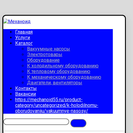
Главная
Услуги
Каталог
Вакуумные насосы
Электротовары
Оборудование
К холодильному оборудованию
К тепловому оборудованию
К механическому оборудованию
Двигатели, вентиляторы
Контакты
Вакансии
https://mechanoid55.ru/product-
category/uncategorized/k-holodilnomu-
oborudovaniju/vakuumnye-nasosy/