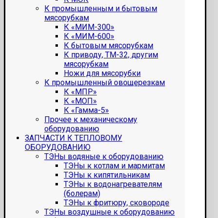
К промышленным и бытовым
мясорубкам
К «МИМ-300»
К «МИМ-600»
К бытовым мясорубкам
К приводу, ТМ-32, другим
мясорубкам
Ножи для мясорубки
К промышленный овощерезкам
К «МПР»
К «МОП»
К «Гамма-5»
Прочее к механическому
оборудованию
ЗАПЧАСТИ К ТЕПЛОВОМУ
ОБОРУДОВАНИЮ
ТЭНы водяные к оборудованию
ТЭНы к котлам и мармитам
ТЭНы к кипятильникам
ТЭНы к водонагревателям
(болерам)
ТЭНы к фритюру, сковороде
ТЭНы воздушные к оборудованию