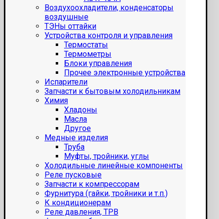
Воздухоохладители, конденсаторы
воздушные
ТЭНы оттайки
Устройства контроля и управления
Термостаты
Термометры
Блоки управления
Прочее электронные устройства
Испарители
Запчасти к бытовым холодильникам
Химия
Хладоны
Масла
Другое
Медные изделия
Труба
Муфты, тройники, углы
Холодильные линейные компоненты
Реле пусковые
Запчасти к компрессорам
Фурнитура (гайки, тройники и т.п.)
К кондиционерам
Реле давления, ТРВ