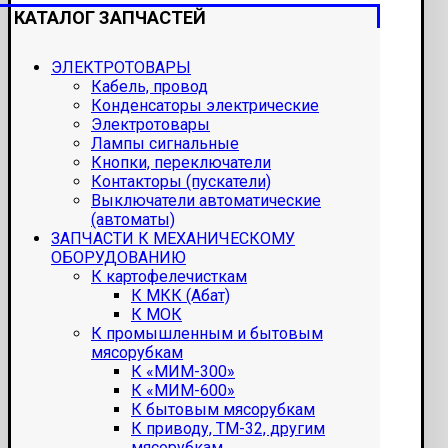
КАТАЛОГ ЗАПЧАСТЕЙ
ЭЛЕКТРОТОВАРЫ
Кабель, провод
Конденсаторы электрические
Электротовары
Лампы сигнальные
Кнопки, переключатели
Контакторы (пускатели)
Выключатели автоматические
(автоматы)
ЗАПЧАСТИ К МЕХАНИЧЕСКОМУ
ОБОРУДОВАНИЮ
К картофелечисткам
К МКК (Абат)
К МОК
К промышленным и бытовым
мясорубкам
К «МИМ-300»
К «МИМ-600»
К бытовым мясорубкам
К приводу, ТМ-32, другим
мясорубкам