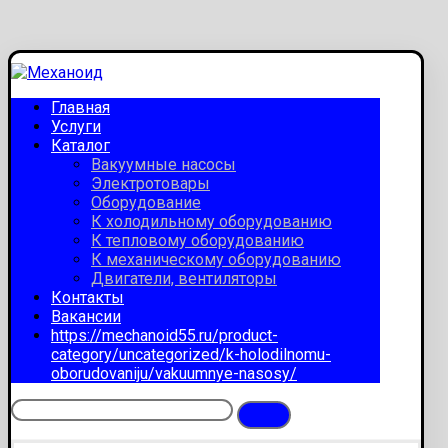
Главная
Услуги
Каталог
Вакуумные насосы
Электротовары
Оборудование
К холодильному оборудованию
К тепловому оборудованию
К механическому оборудованию
Двигатели, вентиляторы
Контакты
Вакансии
https://mechanoid55.ru/product-
category/uncategorized/k-holodilnomu-
oborudovaniju/vakuumnye-nasosy/