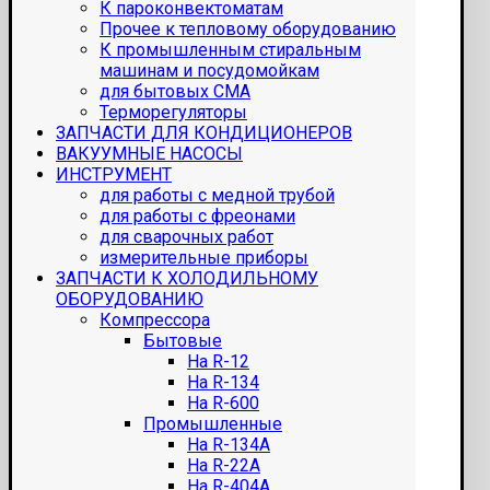
К пароконвектоматам
Прочее к тепловому оборудованию
К промышленным стиральным
машинам и посудомойкам
для бытовых СМА
Терморегуляторы
ЗАПЧАСТИ ДЛЯ КОНДИЦИОНЕРОВ
ВАКУУМНЫЕ НАСОСЫ
ИНСТРУМЕНТ
для работы с медной трубой
для работы с фреонами
для сварочных работ
измерительные приборы
ЗАПЧАСТИ К ХОЛОДИЛЬНОМУ
ОБОРУДОВАНИЮ
Компрессора
Бытовые
На R-12
На R-134
На R-600
Промышленные
На R-134A
На R-22A
На R-404A