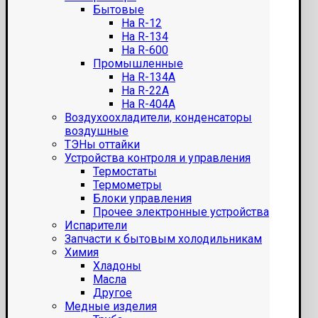
Бытовые
На R-12
На R-134
На R-600
Промышленные
На R-134A
На R-22A
На R-404A
Воздухоохладители, конденсаторы
воздушные
ТЭНы оттайки
Устройства контроля и управления
Термостаты
Термометры
Блоки управления
Прочее электронные устройства
Испарители
Запчасти к бытовым холодильникам
Химия
Хладоны
Масла
Другое
Медные изделия