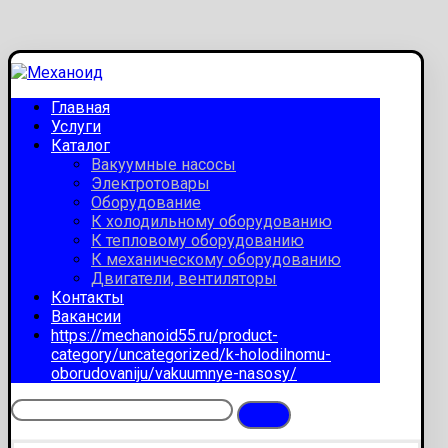
Главная
Услуги
Каталог
Вакуумные насосы
Электротовары
Оборудование
К холодильному оборудованию
К тепловому оборудованию
К механическому оборудованию
Двигатели, вентиляторы
Контакты
Вакансии
https://mechanoid55.ru/product-
category/uncategorized/k-holodilnomu-
oborudovaniju/vakuumnye-nasosy/