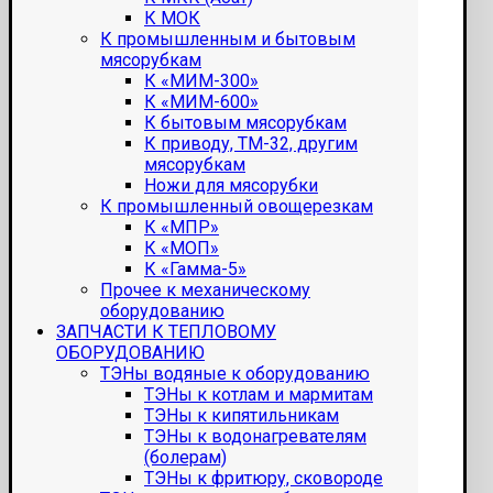
К МОК
К промышленным и бытовым
мясорубкам
К «МИМ-300»
К «МИМ-600»
К бытовым мясорубкам
К приводу, ТМ-32, другим
мясорубкам
Ножи для мясорубки
К промышленный овощерезкам
К «МПР»
К «МОП»
К «Гамма-5»
Прочее к механическому
оборудованию
ЗАПЧАСТИ К ТЕПЛОВОМУ
ОБОРУДОВАНИЮ
ТЭНы водяные к оборудованию
ТЭНы к котлам и мармитам
ТЭНы к кипятильникам
ТЭНы к водонагревателям
(болерам)
ТЭНы к фритюру, сковороде