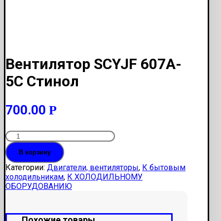
Вентилятор SCYJF 607A-
5C Стинол
700.00
Р
Количество
Вентилятор
В корзину
SCYJF
607A-
Категории:
Двигатели, вентиляторы
,
К бытовым
5C
холодильникам
,
К ХОЛОДИЛЬНОМУ
Стинол
ОБОРУДОВАНИЮ
Похожие товары