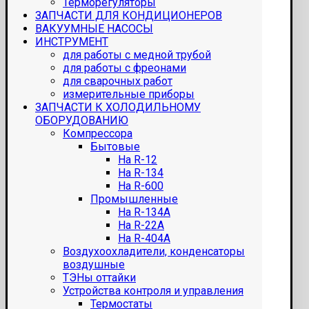
Терморегуляторы
ЗАПЧАСТИ ДЛЯ КОНДИЦИОНЕРОВ
ВАКУУМНЫЕ НАСОСЫ
ИНСТРУМЕНТ
для работы с медной трубой
для работы с фреонами
для сварочных работ
измерительные приборы
ЗАПЧАСТИ К ХОЛОДИЛЬНОМУ
ОБОРУДОВАНИЮ
Компрессора
Бытовые
На R-12
На R-134
На R-600
Промышленные
На R-134A
На R-22A
На R-404A
Воздухоохладители, конденсаторы
воздушные
ТЭНы оттайки
Устройства контроля и управления
Термостаты