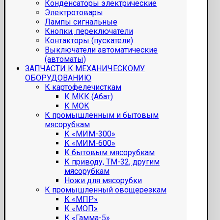
Конденсаторы электрические
Электротовары
Лампы сигнальные
Кнопки, переключатели
Контакторы (пускатели)
Выключатели автоматические
(автоматы)
ЗАПЧАСТИ К МЕХАНИЧЕСКОМУ
ОБОРУДОВАНИЮ
К картофелечисткам
К МКК (Абат)
К МОК
К промышленным и бытовым
мясорубкам
К «МИМ-300»
К «МИМ-600»
К бытовым мясорубкам
К приводу, ТМ-32, другим
мясорубкам
Ножи для мясорубки
К промышленный овощерезкам
К «МПР»
К «МОП»
К «Гамма-5»