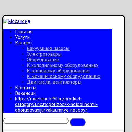
Главная
Услуги
Каталог
Вакуумные насосы
Электротовары
Оборудование
К холодильному оборудованию
К тепловому оборудованию
К механическому оборудованию
Двигатели, вентиляторы
Контакты
Вакансии
https://mechanoid55.ru/product-
category/uncategorized/k-holodilnomu-
oborudovaniju/vakuumnye-nasosy/