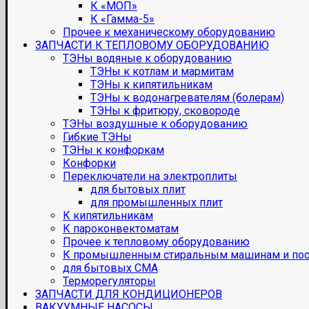
К «МОП»
К «Гамма-5»
Прочее к механическому оборудованию
ЗАПЧАСТИ К ТЕПЛОВОМУ ОБОРУДОВАНИЮ
ТЭНы водяные к оборудованию
ТЭНы к котлам и мармитам
ТЭНы к кипятильникам
ТЭНы к водонагревателям (болерам)
ТЭНы к фритюру, сковороде
ТЭНы воздушные к оборудованию
Гибкие ТЭНы
ТЭНы к конфоркам
Конфорки
Переключатели на электроплиты
для бытовых плит
для промышленных плит
К кипятильникам
К пароконвектоматам
Прочее к тепловому оборудованию
К промышленным стиральным машинам и по
для бытовых СМА
Терморегуляторы
ЗАПЧАСТИ ДЛЯ КОНДИЦИОНЕРОВ
ВАКУУМНЫЕ НАСОСЫ