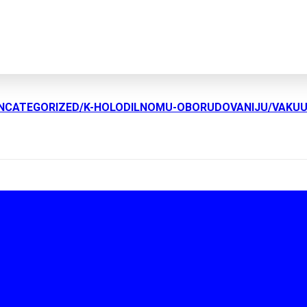
UNCATEGORIZED/K-HOLODILNOMU-OBORUDOVANIJU/VAKU