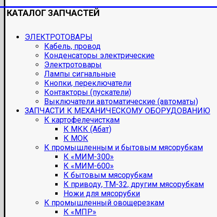
КАТАЛОГ ЗАПЧАСТЕЙ
ЭЛЕКТРОТОВАРЫ
Кабель, провод
Конденсаторы электрические
Электротовары
Лампы сигнальные
Кнопки, переключатели
Контакторы (пускатели)
Выключатели автоматические (автоматы)
ЗАПЧАСТИ К МЕХАНИЧЕСКОМУ ОБОРУДОВАНИЮ
К картофелечисткам
К МКК (Абат)
К МОК
К промышленным и бытовым мясорубкам
К «МИМ-300»
К «МИМ-600»
К бытовым мясорубкам
К приводу, ТМ-32, другим мясорубкам
Ножи для мясорубки
К промышленный овощерезкам
К «МПР»