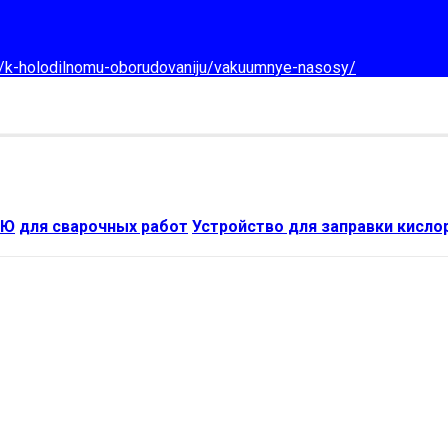
d/k-holodilnomu-oborudovaniju/vakuumnye-nasosy/
ИЮ
для сварочных работ
Устройство для заправки кисл