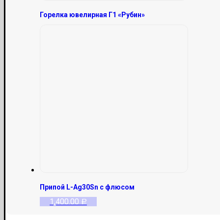
Горелка ювелирная Г1 «Рубин»
Припой L-Ag30Sn c флюсом
1,400.00
Р