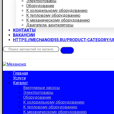
Электротовары
Оборудование
К холодильному оборудованию
К тепловому оборудованию
К механическому оборудованию
Двигатели, вентиляторы
КОНТАКТЫ
ВАКАНСИИ
HTTPS://MECHANOID55.RU/PRODUCT-CATEGORY/
Главная
Услуги
Каталог
Вакуумные насосы
Электротовары
Оборудование
К холодильному оборудованию
К тепловому оборудованию
К механическому оборудованию