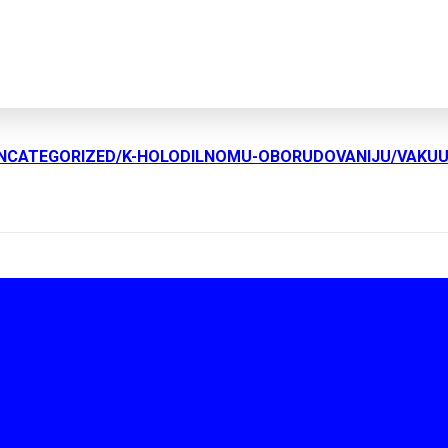
UNCATEGORIZED/K-HOLODILNOMU-OBORUDOVANIJU/VAKU