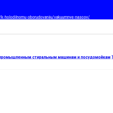
d/k-holodilnomu-oborudovaniju/vakuumnye-nasosy/
 промышленным стиральным машинам и посудомойкам