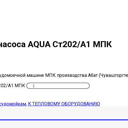
насоса AQUA Ст202/А1 МПК
судомоечной машине МПК производства Абат (Чувашторгтех
т202/А1 МПК
судомойкам
,
К ТЕПЛОВОМУ ОБОРУДОВАНИЮ