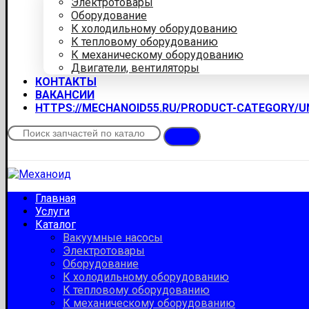
Электротовары
Оборудование
К холодильному оборудованию
К тепловому оборудованию
К механическому оборудованию
Двигатели, вентиляторы
КОНТАКТЫ
ВАКАНСИИ
HTTPS://MECHANOID55.RU/PRODUCT-CATEGORY/
Главная
Услуги
Каталог
Вакуумные насосы
Электротовары
Оборудование
К холодильному оборудованию
К тепловому оборудованию
К механическому оборудованию