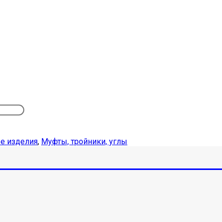
е изделия
,
Муфты, тройники, углы