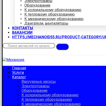
Электротовары
Оборудование
К холодильному оборудованию
К тепловому оборудованию
К механическому оборудованию
Двигатели, вентиляторы
КОНТАКТЫ
ВАКАНСИИ
HTTPS://MECHANOID55.RU/PRODUCT-CATEGORY/
Главная
Услуги
Каталог
Вакуумные насосы
Электротовары
Оборудование
К холодильному оборудованию
К тепловому оборудованию
К механическому оборудованию