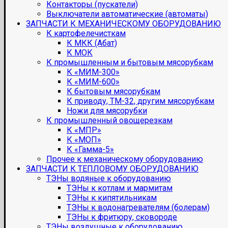
Контакторы (пускатели)
Выключатели автоматические (автоматы)
ЗАПЧАСТИ К МЕХАНИЧЕСКОМУ ОБОРУДОВАНИЮ
К картофелечисткам
К МКК (Абат)
К МОК
К промышленным и бытовым мясорубкам
К «МИМ-300»
К «МИМ-600»
К бытовым мясорубкам
К приводу, ТМ-32, другим мясорубкам
Ножи для мясорубки
К промышленный овощерезкам
К «МПР»
К «МОП»
К «Гамма-5»
Прочее к механическому оборудованию
ЗАПЧАСТИ К ТЕПЛОВОМУ ОБОРУДОВАНИЮ
ТЭНы водяные к оборудованию
ТЭНы к котлам и мармитам
ТЭНы к кипятильникам
ТЭНы к водонагревателям (болерам)
ТЭНы к фритюру, сковороде
ТЭНы воздушные к оборудованию