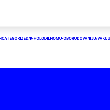
UNCATEGORIZED/K-HOLODILNOMU-OBORUDOVANIJU/VAKU