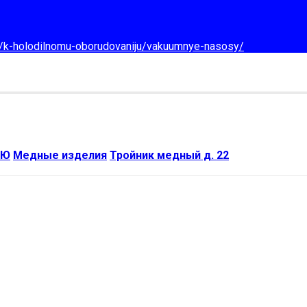
d/k-holodilnomu-oborudovaniju/vakuumnye-nasosy/
ИЮ
Медные изделия
Тройник медный д. 22