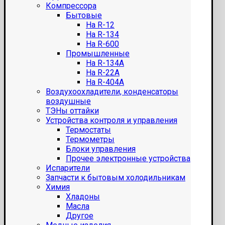
Компрессора
Бытовые
На R-12
На R-134
На R-600
Промышленные
На R-134A
На R-22A
На R-404A
Воздухоохладители, конденсаторы
воздушные
ТЭНы оттайки
Устройства контроля и управления
Термостаты
Термометры
Блоки управления
Прочее электронные устройства
Испарители
Запчасти к бытовым холодильникам
Химия
Хладоны
Масла
Другое