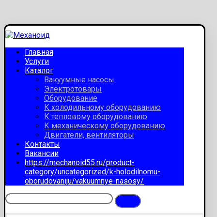
Главная
Услуги
Каталог
Вакуумные насосы
Электротовары
Оборудование
К холодильному оборудованию
К тепловому оборудованию
К механическому оборудованию
Двигатели, вентиляторы
Контакты
Вакансии
https://mechanoid55.ru/product-
category/uncategorized/k-holodilnomu-
oborudovaniju/vakuumnye-nasosy/