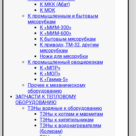
К МКК (Абат)
К МОК
К промышленным и бытовым
мясорубкам
К «МИМ-300»
К «МИМ-600»
К бытовым мясорубкам
К приводу, ТМ-32, другим
мясорубкам
Ножи для мясорубки
К промышленный овощерезкам
К «МПР»
К «МОП»
К «Гамма-5»
Прочее к механическому
оборудованию
ЗАПЧАСТИ К ТЕПЛОВОМУ
ОБОРУДОВАНИЮ
ТЭНы водяные к оборудованию
ТЭНы к котлам и мармитам
ТЭНы к кипятильникам
ТЭНы к водонагревателям
(болерам)