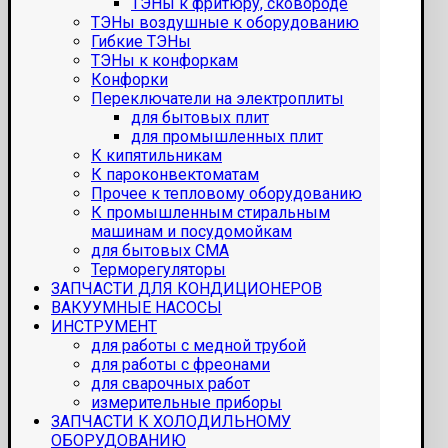
ТЭНы к фритюру, сковороде
ТЭНы воздушные к оборудованию
Гибкие ТЭНы
ТЭНы к конфоркам
Конфорки
Переключатели на электроплиты
для бытовых плит
для промышленных плит
К кипятильникам
К пароконвектоматам
Прочее к тепловому оборудованию
К промышленным стиральным
машинам и посудомойкам
для бытовых СМА
Терморегуляторы
ЗАПЧАСТИ ДЛЯ КОНДИЦИОНЕРОВ
ВАКУУМНЫЕ НАСОСЫ
ИНСТРУМЕНТ
для работы с медной трубой
для работы с фреонами
для сварочных работ
измерительные приборы
ЗАПЧАСТИ К ХОЛОДИЛЬНОМУ
ОБОРУДОВАНИЮ