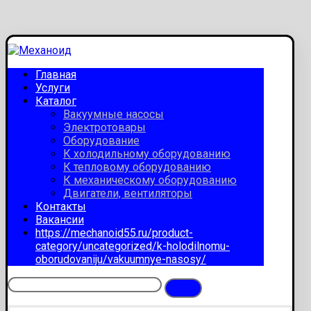
Главная
Услуги
Каталог
Вакуумные насосы
Электротовары
Оборудование
К холодильному оборудованию
К тепловому оборудованию
К механическому оборудованию
Двигатели, вентиляторы
Контакты
Вакансии
https://mechanoid55.ru/product-
category/uncategorized/k-holodilnomu-
oborudovaniju/vakuumnye-nasosy/