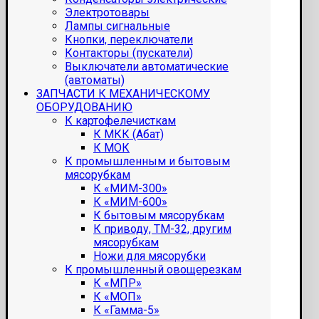
Электротовары
Лампы сигнальные
Кнопки, переключатели
Контакторы (пускатели)
Выключатели автоматические
(автоматы)
ЗАПЧАСТИ К МЕХАНИЧЕСКОМУ
ОБОРУДОВАНИЮ
К картофелечисткам
К МКК (Абат)
К МОК
К промышленным и бытовым
мясорубкам
К «МИМ-300»
К «МИМ-600»
К бытовым мясорубкам
К приводу, ТМ-32, другим
мясорубкам
Ножи для мясорубки
К промышленный овощерезкам
К «МПР»
К «МОП»
К «Гамма-5»