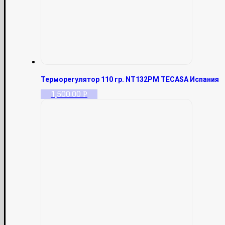
Терморегулятор 110 гр. NT132РМ TECASA Испания
1,500.00
Р