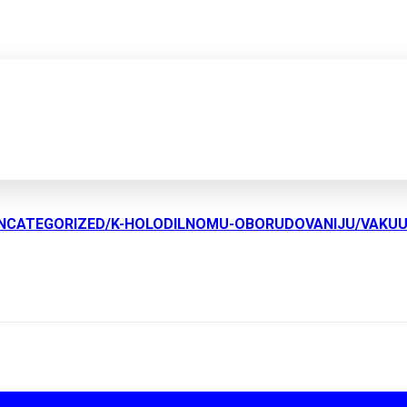
UNCATEGORIZED/K-HOLODILNOMU-OBORUDOVANIJU/VAKU