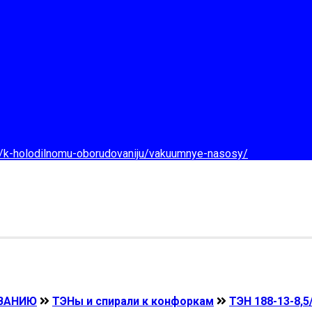
d/k-holodilnomu-oborudovaniju/vakuumnye-nasosy/
ВАНИЮ
ТЭНы и спирали к конфоркам
ТЭН 188-13-8,5