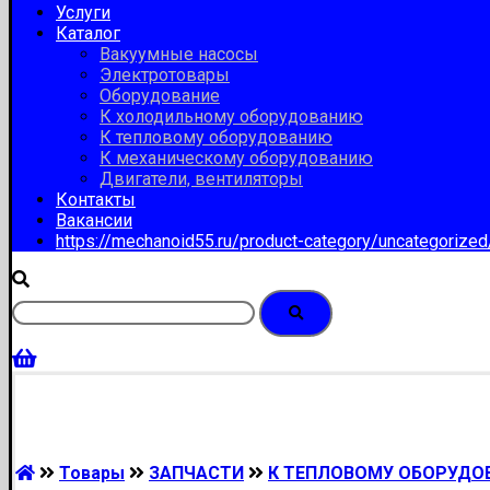
Услуги
Каталог
Вакуумные насосы
Электротовары
Оборудование
К холодильному оборудованию
К тепловому оборудованию
К механическому оборудованию
Двигатели, вентиляторы
Контакты
Вакансии
https://mechanoid55.ru/product-category/uncategorize
Товары
ЗАПЧАСТИ
К ТЕПЛОВОМУ ОБОРУДО