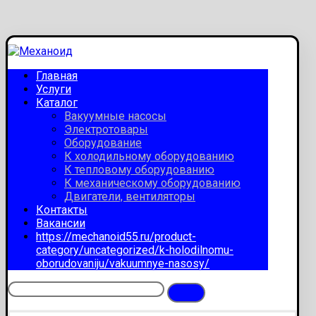
Главная
Услуги
Каталог
Вакуумные насосы
Электротовары
Оборудование
К холодильному оборудованию
К тепловому оборудованию
К механическому оборудованию
Двигатели, вентиляторы
Контакты
Вакансии
https://mechanoid55.ru/product-
category/uncategorized/k-holodilnomu-
oborudovaniju/vakuumnye-nasosy/