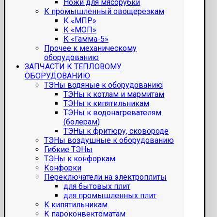
Ножи для мясорубки
К промышленный овощерезкам
К «МПР»
К «МОП»
К «Гамма-5»
Прочее к механическому
оборудованию
ЗАПЧАСТИ К ТЕПЛОВОМУ
ОБОРУДОВАНИЮ
ТЭНы водяные к оборудованию
ТЭНы к котлам и мармитам
ТЭНы к кипятильникам
ТЭНы к водонагревателям
(болерам)
ТЭНы к фритюру, сковороде
ТЭНы воздушные к оборудованию
Гибкие ТЭНы
ТЭНы к конфоркам
Конфорки
Переключатели на электроплиты
для бытовых плит
для промышленных плит
К кипятильникам
К пароконвектоматам