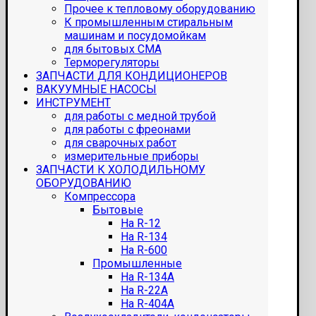
Прочее к тепловому оборудованию
К промышленным стиральным
машинам и посудомойкам
для бытовых СМА
Терморегуляторы
ЗАПЧАСТИ ДЛЯ КОНДИЦИОНЕРОВ
ВАКУУМНЫЕ НАСОСЫ
ИНСТРУМЕНТ
для работы с медной трубой
для работы с фреонами
для сварочных работ
измерительные приборы
ЗАПЧАСТИ К ХОЛОДИЛЬНОМУ
ОБОРУДОВАНИЮ
Компрессора
Бытовые
На R-12
На R-134
На R-600
Промышленные
На R-134A
На R-22A
На R-404A