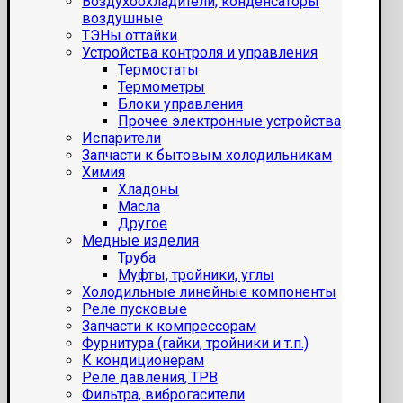
Воздухоохладители, конденсаторы
воздушные
ТЭНы оттайки
Устройства контроля и управления
Термостаты
Термометры
Блоки управления
Прочее электронные устройства
Испарители
Запчасти к бытовым холодильникам
Химия
Хладоны
Масла
Другое
Медные изделия
Труба
Муфты, тройники, углы
Холодильные линейные компоненты
Реле пусковые
Запчасти к компрессорам
Фурнитура (гайки, тройники и т.п.)
К кондиционерам
Реле давления, ТРВ
Фильтра, виброгасители