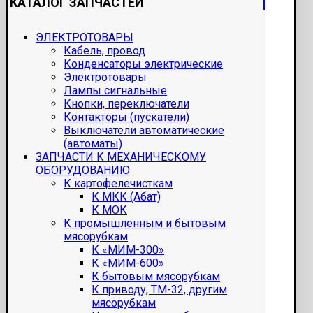
КАТАЛОГ ЗАПЧАСТЕЙ
ЭЛЕКТРОТОВАРЫ
Кабель, провод
Конденсаторы электрические
Электротовары
Лампы сигнальные
Кнопки, переключатели
Контакторы (пускатели)
Выключатели автоматические
(автоматы)
ЗАПЧАСТИ К МЕХАНИЧЕСКОМУ
ОБОРУДОВАНИЮ
К картофелечисткам
К МКК (Абат)
К МОК
К промышленным и бытовым
мясорубкам
К «МИМ-300»
К «МИМ-600»
К бытовым мясорубкам
К приводу, ТМ-32, другим
мясорубкам