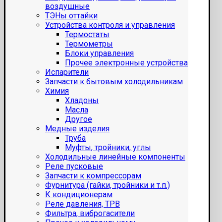
воздушные
ТЭНы оттайки
Устройства контроля и управления
Термостаты
Термометры
Блоки управления
Прочее электронные устройства
Испарители
Запчасти к бытовым холодильникам
Химия
Хладоны
Масла
Другое
Медные изделия
Труба
Муфты, тройники, углы
Холодильные линейные компоненты
Реле пусковые
Запчасти к компрессорам
Фурнитура (гайки, тройники и т.п.)
К кондиционерам
Реле давления, ТРВ
Фильтра, виброгасители