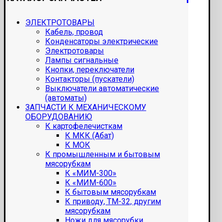
ЭЛЕКТРОТОВАРЫ
Кабель, провод
Конденсаторы электрические
Электротовары
Лампы сигнальные
Кнопки, переключатели
Контакторы (пускатели)
Выключатели автоматические
(автоматы)
ЗАПЧАСТИ К МЕХАНИЧЕСКОМУ
ОБОРУДОВАНИЮ
К картофелечисткам
К МКК (Абат)
К МОК
К промышленным и бытовым
мясорубкам
К «МИМ-300»
К «МИМ-600»
К бытовым мясорубкам
К приводу, ТМ-32, другим
мясорубкам
Ножи для мясорубки