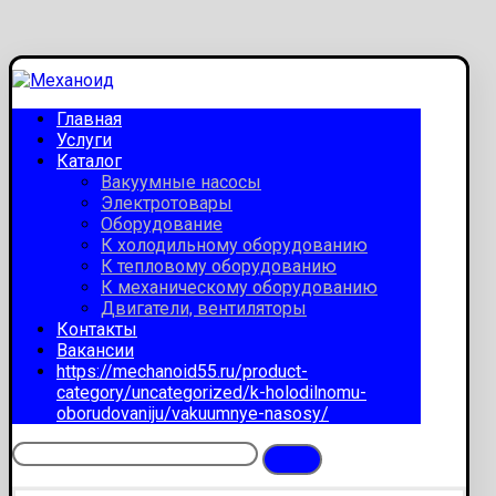
Главная
Услуги
Каталог
Вакуумные насосы
Электротовары
Оборудование
К холодильному оборудованию
К тепловому оборудованию
К механическому оборудованию
Двигатели, вентиляторы
Контакты
Вакансии
https://mechanoid55.ru/product-
category/uncategorized/k-holodilnomu-
oborudovaniju/vakuumnye-nasosy/